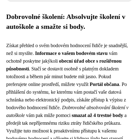
Dobrovolné školení: Absolvujte školení v
autoškole a smažte si body.
Získat přehled o svém bodovém hodnocení řidiče je snadnější,
než si myslíte.
Informace o vašem bodovém stavu
vám
ochotně poskytne jakýkoli
obecní úřad obce s rozšířenou
působností
. Stačí se dostavit osobně s platným dokladem
totožnosti a během pár minut budete mít jasno. Pokud
preferujete online prostředí, můžete využít
Portál občana
. Po
přihlášení do systému, ke kterému vám postačí vaše datová
schránka nebo elektronický podpis, získáte přístup k výpisu z
bodového hodnocení řidiče.
Dobrovolné absolvování školení v
autoškole
vám pak může pomoci
smazat až 4 trestné body
a
předejít tak nepříjemnému riziku ztráty řidičského průkazu.
Využijte tuto možnost k proaktivnímu přístupu k vašemu
bodovému hodnocení a užívejte si klidnou jízdu bez starostí.