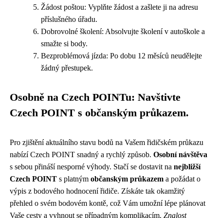
Žádost poštou: Vyplňte žádost a zašlete ji na adresu
příslušného úřadu.
Dobrovolné školení: Absolvujte školení v autoškole a
smažte si body.
Bezproblémová jízda: Po dobu 12 měsíců neudělejte
žádný přestupek.
Osobně na Czech POINTu: Navštivte
Czech POINT s občanským průkazem.
Pro zjištění aktuálního stavu bodů na Vašem řidičském průkazu
nabízí Czech POINT snadný a rychlý způsob.
Osobní návštěva
s sebou přináší nesporné výhody. Stačí se dostavit na
nejbližší
Czech POINT
s platným
občanským průkazem
a požádat o
výpis z bodového hodnocení řidiče. Získáte tak okamžitý
přehled o svém bodovém kontě, což Vám umožní lépe plánovat
Vaše cesty a vyhnout se případným komplikacím.
Znalost