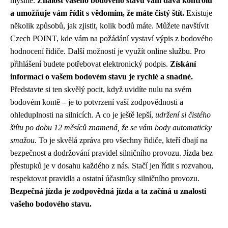
myslíte.
Znalost vašeho bodového stavu vám dává kontrolu
a umožňuje vám řídit s vědomím, že máte čistý štít.
Existuje
několik způsobů, jak zjistit, kolik bodů máte. Můžete navštívit
Czech POINT, kde vám na požádání vystaví výpis z bodového
hodnocení řidiče. Další možností je využít online službu. Pro
přihlášení budete potřebovat elektronický podpis.
Získání
informací o vašem bodovém stavu je rychlé a snadné.
Představte si ten skvělý pocit, když uvidíte nulu na svém
bodovém kontě – je to potvrzení vaší zodpovědnosti a
ohleduplnosti na silnicích. A co je ještě lepší,
udržení si čistého
štítu po dobu 12 měsíců znamená, že se vám body automaticky
smažou.
To je skvělá zpráva pro všechny řidiče, kteří dbají na
bezpečnost a dodržování pravidel silničního provozu. Jízda bez
přestupků je v dosahu každého z nás. Stačí jen řídit s rozvahou,
respektovat pravidla a ostatní účastníky silničního provozu.
Bezpečná jízda je zodpovědná jízda a ta začíná u znalosti
vašeho bodového stavu.