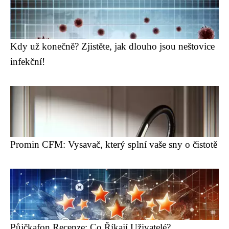
Kdy už konečně? Zjistěte, jak dlouho jsou neštovice
infekční!
Promin CFM: Vysavač, který splní vaše sny o čistotě
Půjčkafon Recenze: Co Říkají Uživatelé?