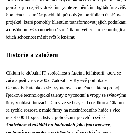
pomáhá jim uspět v dnešním rychle se měnícím digitálním světě.
Společnost se může pochlubit působivým portfoliem úspěšných
projektů, které pomohly klientům transformovat jejich podnikání
a dosáhnout významného růstu. Ciklum věří v sílu technologií a
jejich schopnost měnit svět k lepšímu.
Historie a založení
Ciklum je globální IT společnost s fascinující historií, která se
začala psát v roce 2002. Založil ji v Kyjevě podnikatel
Gennadiy Butenko s vizí vybudovat společnost, která propojí
špičkové technologické talenty z východní Evropy se světovými
lídry v oblasti inovací. Tato vize se brzy stala realitou a Ciklum
se rychle rozrostl z malé firmy na mezinárodního hráče s více
než 4 000 IT specialisty a pobočkami po celém světě.
Společnost si zakládá na hodnotách jako jsou inovace,
spolupráce a orientace na klienta
, což se odráží v jejím