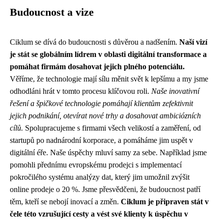
Budoucnost a vize
Ciklum se dívá do budoucnosti s důvěrou a nadšením.
Naší vizí
je stát se globálním lídrem v oblasti digitální transformace a
pomáhat firmám dosahovat jejich plného potenciálu.
Věříme, že technologie mají sílu měnit svět k lepšímu a my jsme
odhodláni hrát v tomto procesu klíčovou roli.
Naše inovativní
řešení a špičkové technologie pomáhají klientům zefektivnit
jejich podnikání, otevírat nové trhy a dosahovat ambiciózních
cílů.
Spolupracujeme s firmami všech velikostí a zaměření, od
startupů po nadnárodní korporace, a pomáháme jim uspět v
digitální éře. Naše úspěchy mluví samy za sebe. Například jsme
pomohli přednímu evropskému prodejci s implementací
pokročilého systému analýzy dat, který jim umožnil zvýšit
online prodeje o 20 %. Jsme přesvědčeni, že budoucnost patří
těm, kteří se nebojí inovací a změn.
Ciklum je připraven stát v
čele této vzrušující cesty a vést své klienty k úspěchu v