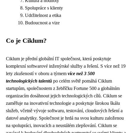
Kultura a hodnoty
Spolupráce s klienty
Udržitelnost a etika
Budoucnost a vize
Co je Ciklum?
Ciklum je přední globální IT společnost, která poskytuje
komplexní softwarové inženýrské služby a řešení. S více než 19
lety zkušeností v oboru a týmem
více než 3 500
technologických talentů
po celém světě pomáhá Ciklum
startupům, společnostem z žebříčku Fortune 500 a globálním
organizacím dosáhnout jejich technologických cílů. Ciklum se
zaměřuje na inovativní technologie a poskytuje širokou škálu
služeb, včetně vývoje softwaru, testování, cloudových řešení a
datové analytiky. Společnost je hrdá na svou kulturu založenou
na spolupráci, inovacích a neustálém zlepšování. Ciklum se
zavázal k budování dlouhodobých partnerství se svými klienty a