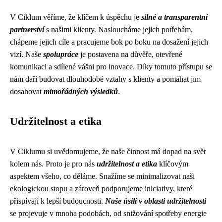
V Ciklum věříme, že klíčem k úspěchu je
silné a transparentní
partnerství
s našimi klienty. Nasloucháme jejich potřebám,
chápeme jejich cíle a pracujeme bok po boku na dosažení jejich
vizí. Naše
spolupráce
je postavena na důvěře, otevřené
komunikaci a sdílené vášni pro inovace. Díky tomuto přístupu se
nám daří budovat dlouhodobé vztahy s klienty a pomáhat jim
dosahovat
mimořádných výsledků
.
Udržitelnost a etika
V Ciklumu si uvědomujeme, že naše činnost má dopad na svět
kolem nás. Proto je pro nás
udržitelnost a etika
klíčovým
aspektem všeho, co děláme. Snažíme se minimalizovat naši
ekologickou stopu a zároveň podporujeme iniciativy, které
přispívají k lepší budoucnosti.
Naše úsilí v oblasti udržitelnosti
se projevuje v mnoha podobách, od snižování spotřeby energie