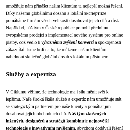
umožňuje nám přinášet našim klientům ta nejlepší možná řešení.
Díky našemu globálnímu dosahu a lokální эксперти́ze
pomáháme firmám všech velikostí dosahovat jejich cílů a růst.
Například, náš tým v České republice pomohl přednímu
evropskému prodejci s implementací nového systému pro online
platby, což vedlo k
výraznému zvýšení konverzí
a spokojenosti
zákazníků. Jsme hrdí na to, že můžeme našim klientům
nabídnout skutečně globální dosah s lokálním přístupem.
Služby a expertíza
V Ciklumu věříme, že technologie mají sílu měnit svět k
lepšímu. Naše široká škála služeb a expertíz nám umožňuje stát
se strategickým partnerem pro naše klienty a pomáhat jim
dosahovat jejich obchodních cílů.
Náš tým zkušených
inženýrů, designérů a stratégů kombinuje nejnovější
technologie s inovativním myšlením
, abychom dodávali řešení