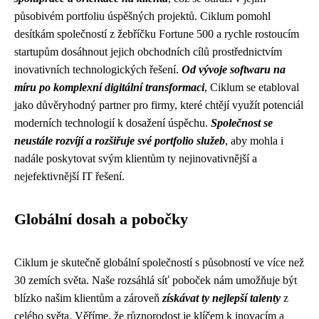
působivém portfoliu úspěšných projektů. Ciklum pomohl
desítkám společností z žebříčku Fortune 500 a rychle rostoucím
startupům dosáhnout jejich obchodních cílů prostřednictvím
inovativních technologických řešení.
Od vývoje softwaru na
míru po komplexní digitální transformaci
, Ciklum se etabloval
jako důvěryhodný partner pro firmy, které chtějí využít potenciál
moderních technologií k dosažení úspěchu.
Společnost se
neustále rozvíjí a rozšiřuje své portfolio služeb
, aby mohla i
nadále poskytovat svým klientům ty nejinovativnější a
nejefektivnější IT řešení.
Globální dosah a pobočky
Ciklum je skutečně globální společností s působností ve více než
30 zemích světa. Naše rozsáhlá síť poboček nám umožňuje být
blízko našim klientům a zároveň
získávat ty nejlepší talenty
z
celého světa. Věříme, že různorodost je klíčem k inovacím a