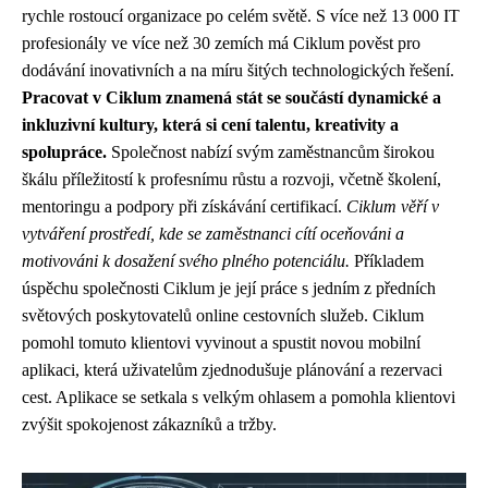
rychle rostoucí organizace po celém světě. S více než 13 000 IT
profesionály ve více než 30 zemích má Ciklum pověst pro
dodávání inovativních a na míru šitých technologických řešení.
Pracovat v Ciklum znamená stát se součástí dynamické a
inkluzivní kultury, která si cení talentu, kreativity a
spolupráce.
Společnost nabízí svým zaměstnancům širokou
škálu příležitostí k profesnímu růstu a rozvoji, včetně školení,
mentoringu a podpory při získávání certifikací.
Ciklum věří v
vytváření prostředí, kde se zaměstnanci cítí oceňováni a
motivováni k dosažení svého plného potenciálu.
Příkladem
úspěchu společnosti Ciklum je její práce s jedním z předních
světových poskytovatelů online cestovních služeb. Ciklum
pomohl tomuto klientovi vyvinout a spustit novou mobilní
aplikaci, která uživatelům zjednodušuje plánování a rezervaci
cest. Aplikace se setkala s velkým ohlasem a pomohla klientovi
zvýšit spokojenost zákazníků a tržby.