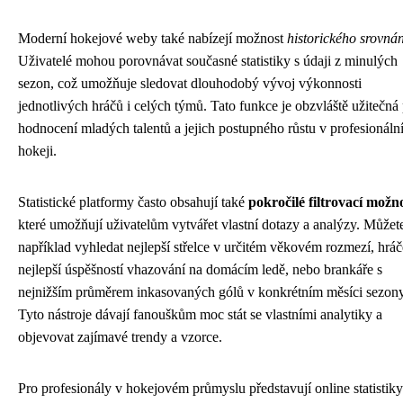
Moderní hokejové weby také nabízejí možnost
historického srovnán
Uživatelé mohou porovnávat současné statistiky s údaji z minulých
sezon, což umožňuje sledovat dlouhodobý vývoj výkonnosti
jednotlivých hráčů i celých týmů. Tato funkce je obzvláště užitečná 
hodnocení mladých talentů a jejich postupného růstu v profesionál
hokeji.
Statistické platformy často obsahují také
pokročilé filtrovací možno
které umožňují uživatelům vytvářet vlastní dotazy a analýzy. Můžet
například vyhledat nejlepší střelce v určitém věkovém rozmezí, hráč
nejlepší úspěšností vhazování na domácím ledě, nebo brankáře s
nejnižším průměrem inkasovaných gólů v konkrétním měsíci sezony
Tyto nástroje dávají fanouškům moc stát se vlastními analytiky a
objevovat zajímavé trendy a vzorce.
Pro profesionály v hokejovém průmyslu představují online statistiky