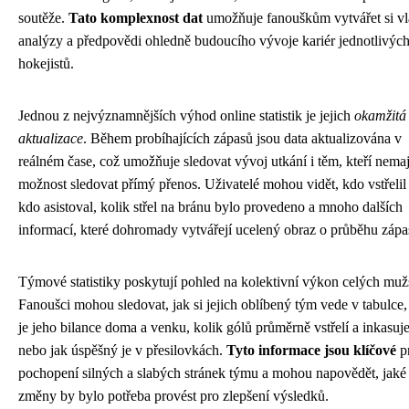
soutěže.
Tato komplexnost dat
umožňuje fanouškům vytvářet si vl
analýzy a předpovědi ohledně budoucího vývoje kariér jednotlivýc
hokejistů.
Jednou z nejvýznamnějších výhod online statistik je jejich
okamžitá
aktualizace
. Během probíhajících zápasů jsou data aktualizována v
reálném čase, což umožňuje sledovat vývoj utkání i těm, kteří nemaj
možnost sledovat přímý přenos. Uživatelé mohou vidět, kdo vstřelil 
kdo asistoval, kolik střel na bránu bylo provedeno a mnoho dalších
informací, které dohromady vytvářejí ucelený obraz o průběhu zápa
Týmové statistiky poskytují pohled na kolektivní výkon celých muž
Fanoušci mohou sledovat, jak si jejich oblíbený tým vede v tabulce,
je jeho bilance doma a venku, kolik gólů průměrně vstřelí a inkasuje
nebo jak úspěšný je v přesilovkách.
Tyto informace jsou klíčové
p
pochopení silných a slabých stránek týmu a mohou napovědět, jaké
změny by bylo potřeba provést pro zlepšení výsledků.