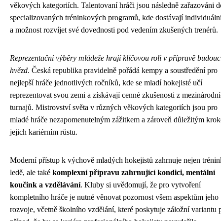
věkových kategoriích. Talentovaní hráči jsou následně zařazováni d
specializovaných tréninkových programů, kde dostávají individuální
a možnost rozvíjet své dovednosti pod vedením zkušených trenérů.
Reprezentační výběry mládeže hrají klíčovou roli v přípravě budouc
hvězd
. Česká republika pravidelně pořádá kempy a soustředění pro
nejlepší hráče jednotlivých ročníků, kde se mladí hokejisté učí
reprezentovat svou zemi a získávají cenné zkušenosti z mezinárodn
turnajů. Mistrovství světa v různých věkových kategoriích jsou pro
mladé hráče nezapomenutelným zážitkem a zároveň důležitým kro
jejich kariérním růstu.
Moderní přístup k výchově mladých hokejistů zahrnuje nejen trénin
ledě, ale také
komplexní přípravu zahrnující kondici, mentální
koučink a vzdělávání
. Kluby si uvědomují, že pro vytvoření
kompletního hráče je nutné věnovat pozornost všem aspektům jeho
rozvoje, včetně školního vzdělání, které poskytuje záložní variantu 