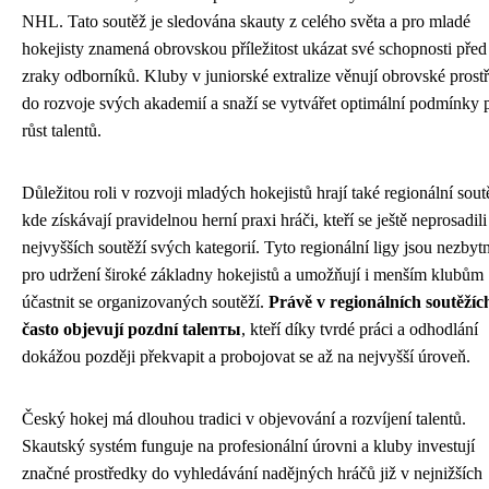
NHL. Tato soutěž je sledována skauty z celého světa a pro mladé
hokejisty znamená obrovskou příležitost ukázat své schopnosti před
zraky odborníků. Kluby v juniorské extralize věnují obrovské prost
do rozvoje svých akademií a snaží se vytvářet optimální podmínky 
růst talentů.
Důležitou roli v rozvoji mladých hokejistů hrají také regionální sout
kde získávají pravidelnou herní praxi hráči, kteří se ještě neprosadili
nejvyšších soutěží svých kategorií. Tyto regionální ligy jsou nezbyt
pro udržení široké základny hokejistů a umožňují i menším klubům
účastnit se organizovaných soutěží.
Právě v regionálních soutěžíc
často objevují pozdní talenты
, kteří díky tvrdé práci a odhodlání
dokážou později překvapit a probojovat se až na nejvyšší úroveň.
Český hokej má dlouhou tradici v objevování a rozvíjení talentů.
Skautský systém funguje na profesionální úrovni a kluby investují
značné prostředky do vyhledávání nadějných hráčů již v nejnižších