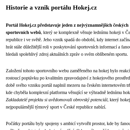
Historie a vznik portálu Hokej.cz
Portál Hokej.cz představuje jeden z nejvýznamnějších českých
sportovních webů
, který se komplexně věnuje lednímu hokeji v Č
republice i ve světě. Jeho vznik spadá do období, kdy internet začín
hrát stále důležitější roli v poskytování sportovních informací a fano
hledali spolehlivý zdroj aktuálních zpráv o svém oblíbeném sportu.
Založení tohoto sportovního webu zaměřeného na hokej bylo reakcí
rostoucí poptávku po kvalitním zpravodajství z hokejového prostřed
době svého vzniku portál naplnil mezeru na českém internetovém tr
kde chyběla komplexní platforma věnující se výhradně lednímu hoke
Zakladatelé projektu si uvědomovali obrovský potenciál
, který hoke
nejpopulárnější týmový sport v České republice nabízí.
Počátky portálu byly spojeny s ambicí vytvořit prostor, kde by fano