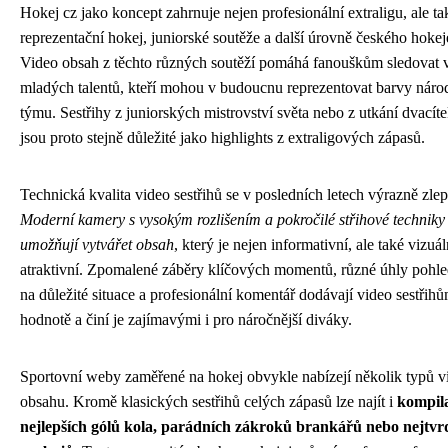
Hokej cz jako koncept zahrnuje nejen profesionální extraligu, ale ta
reprezentační hokej, juniorské soutěže a další úrovně českého hokej
Video obsah z těchto různých soutěží pomáhá fanouškům sledovat 
mladých talentů, kteří mohou v budoucnu reprezentovat barvy náro
týmu. Sestřihy z juniorských mistrovství světa nebo z utkání dvacít
jsou proto stejně důležité jako highlights z extraligových zápasů.
Technická kvalita video sestřihů se v posledních letech výrazně zlep
Moderní kamery s vysokým rozlišením a pokročilé střihové techniky
umožňují vytvářet obsah
, který je nejen informativní, ale také vizuá
atraktivní. Zpomalené záběry klíčových momentů, různé úhly pohl
na důležité situace a profesionální komentář dodávají video sestřih
hodnotě a činí je zajímavými i pro náročnější diváky.
Sportovní weby zaměřené na hokej obvykle nabízejí několik typů v
obsahu. Kromě klasických sestřihů celých zápasů lze najít i
kompil
nejlepších gólů kola, parádních zákroků brankářů nebo nejtvr