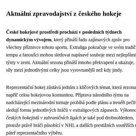
Aktuální zpravodajství z českého hokeje
České hokejové prostředí prochází v posledních týdnech
dynamickým vývojem
, který přináší řadu zajímavých zpráv pro
všechny příznivce tohoto sportu. Extraliga pokračuje ve svém tradi
tempu a fanoušci mohou sledovat napínavé souboje mezi nejlepšími
týmy v zemi. Aktuální sezona přináší mnoho překvapení a ukazuje, 
síly mezi jednotlivými celky jsou vyrovnanější než kdy jindy.
Reprezentační hokej zůstává jedním z klíčových témat, která rezonu
napříč celou hokejovou komunitou. Příprava národního týmu na
nadcházející mezinárodní turnaje probíhá podle plánu a trenéři pečl
sledují formu jednotlivých hráčů v extraligových zápasech.
Výkonno
českých hokejistů v zahraničních ligách
je také pod drobnohledem,
protože právě hráči působící v NHL a dalších prestižních soutěžích 
páteř reprezentačního výběru.