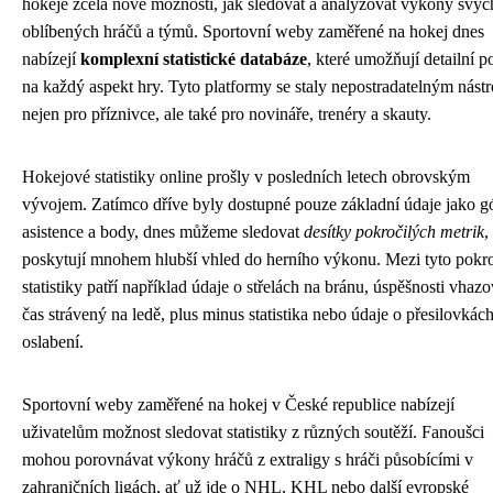
hokeje zcela nové možnosti, jak sledovat a analyzovat výkony svýc
oblíbených hráčů a týmů. Sportovní weby zaměřené na hokej dnes
nabízejí
komplexní statistické databáze
, které umožňují detailní p
na každý aspekt hry. Tyto platformy se staly nepostradatelným nást
nejen pro příznivce, ale také pro novináře, trenéry a skauty.
Hokejové statistiky online prošly v posledních letech obrovským
vývojem. Zatímco dříve byly dostupné pouze základní údaje jako gó
asistence a body, dnes můžeme sledovat
desítky pokročilých metrik
,
poskytují mnohem hlubší vhled do herního výkonu. Mezi tyto pokro
statistiky patří například údaje o střelách na bránu, úspěšnosti vhazo
čas strávený na ledě, plus minus statistika nebo údaje o přesilovkách
oslabení.
Sportovní weby zaměřené na hokej v České republice nabízejí
uživatelům možnost sledovat statistiky z různých soutěží. Fanoušci
mohou porovnávat výkony hráčů z extraligy s hráči působícími v
zahraničních ligách, ať už jde o NHL, KHL nebo další evropské