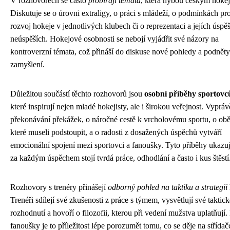
V rozhovorech se často
probírají témata
, která hýbou českým hoke
Diskutuje se o úrovni extraligy, o práci s mládeží, o podmínkách pr
rozvoj hokeje v jednotlivých klubech či o reprezentaci a jejích úspěš
neúspěších. Hokejové osobnosti se nebojí vyjádřit své názory na
kontroverzní témata, což přináší do diskuse nové pohledy a podněty
zamyšlení.
Důležitou součástí těchto rozhovorů jsou
osobní příběhy sportovc
které inspirují nejen mladé hokejisty, ale i širokou veřejnost. Vypráv
překonávání překážek, o náročné cestě k vrcholovému sportu, o obě
které museli podstoupit, a o radosti z dosažených úspěchů vytváří
emocionální spojení mezi sportovci a fanoušky. Tyto příběhy ukazuj
za každým úspěchem stojí tvrdá práce, odhodlání a často i kus štěstí
Rozhovory s trenéry přinášejí
odborný pohled na taktiku a strategii
Trenéři sdílejí své zkušenosti z práce s týmem, vysvětlují své taktick
rozhodnutí a hovoří o filozofii, kterou při vedení mužstva uplatňují.
fanoušky je to příležitost lépe porozumět tomu, co se děje na střídač