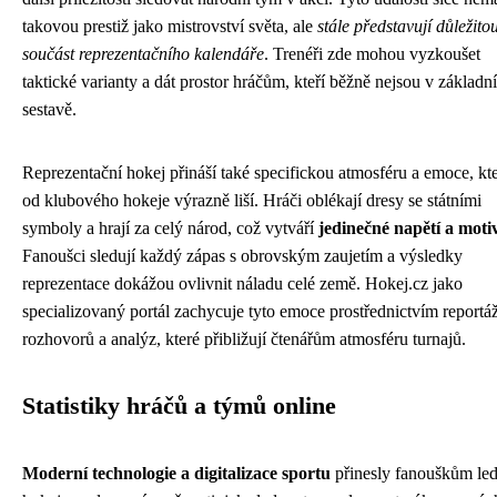
takovou prestiž jako mistrovství světa, ale
stále představují důležito
součást reprezentačního kalendáře
. Trenéři zde mohou vyzkoušet
taktické varianty a dát prostor hráčům, kteří běžně nejsou v základní
sestavě.
Reprezentační hokej přináší také specifickou atmosféru a emoce, kte
od klubového hokeje výrazně liší. Hráči oblékají dresy se státními
symboly a hrají za celý národ, což vytváří
jedinečné napětí a moti
Fanoušci sledují každý zápas s obrovským zaujetím a výsledky
reprezentace dokážou ovlivnit náladu celé země. Hokej.cz jako
specializovaný portál zachycuje tyto emoce prostřednictvím reportáž
rozhovorů a analýz, které přibližují čtenářům atmosféru turnajů.
Statistiky hráčů a týmů online
Moderní technologie a digitalizace sportu
přinesly fanouškům le