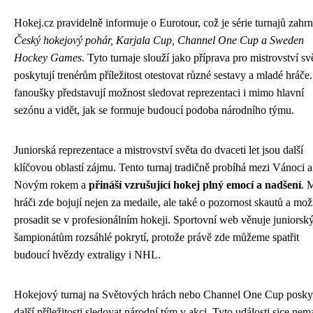
Hokej.cz pravidelně informuje o Eurotour, což je série turnajů zahrn
Český hokejový pohár, Karjala Cup, Channel One Cup a Sweden
Hockey Games
. Tyto turnaje slouží jako příprava pro mistrovství sv
poskytují trenérům příležitost otestovat různé sestavy a mladé hráče
fanoušky představují možnost sledovat reprezentaci i mimo hlavní
sezónu a vidět, jak se formuje budoucí podoba národního týmu.
Juniorská reprezentace a mistrovství světa do dvaceti let jsou další
klíčovou oblastí zájmu. Tento turnaj tradičně probíhá mezi Vánoci a
Novým rokem a
přináší vzrušující hokej plný emocí a nadšení
. 
hráči zde bojují nejen za medaile, ale také o pozornost skautů a mož
prosadit se v profesionálním hokeji. Sportovní web věnuje juniors
šampionátům rozsáhlé pokrytí, protože právě zde můžeme spatřit
budoucí hvězdy extraligy i NHL.
Hokejový turnaj na Světových hrách nebo Channel One Cup poskyt
další příležitosti sledovat národní tým v akci. Tyto události sice nema