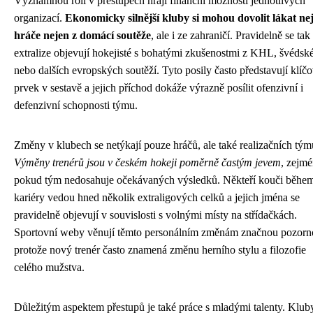
Významnou roli v přestupech hrají finanční možnosti jednotlivých
organizací.
Ekonomicky silnější kluby si mohou dovolit lákat nej
hráče nejen z domácí soutěže
, ale i ze zahraničí. Pravidelně se tak
extralize objevují hokejisté s bohatými zkušenostmi z KHL, švédské
nebo dalších evropských soutěží. Tyto posily často představují klíč
prvek v sestavě a jejich příchod dokáže výrazně posílit ofenzivní i
defenzivní schopnosti týmu.
Změny v klubech se netýkají pouze hráčů, ale také realizačních tým
Výměny trenérů jsou v českém hokeji poměrně častým jevem
, zejm
pokud tým nedosahuje očekávaných výsledků. Někteří kouči běhe
kariéry vedou hned několik extraligových celků a jejich jména se
pravidelně objevují v souvislosti s volnými místy na střídačkách.
Sportovní weby věnují těmto personálním změnám značnou pozorno
protože nový trenér často znamená změnu herního stylu a filozofie
celého mužstva.
Důležitým aspektem přestupů je také práce s mladými talenty. Klub