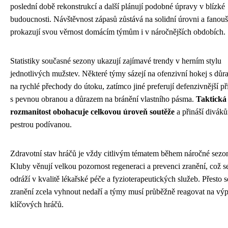
poslední době rekonstrukcí a další plánují podobné úpravy v blízké
budoucnosti. Návštěvnost zápasů zůstává na solidní úrovni a fanouš
prokazují svou věrnost domácím týmům i v náročnějších obdobích.
Statistiky současné sezony ukazují zajímavé trendy v herním stylu
jednotlivých mužstev. Některé týmy sázejí na ofenzivní hokej s dů
na rychlé přechody do útoku, zatímco jiné preferují defenzivnější př
s pevnou obranou a důrazem na bránění vlastního pásma.
Taktická
rozmanitost obohacuje celkovou úroveň soutěže
a přináší divák
pestrou podívanou.
Zdravotní stav hráčů je vždy citlivým tématem během náročné sezo
Kluby věnují velkou pozornost regeneraci a prevenci zranění, což s
odráží v kvalitě lékařské péče a fyzioterapeutických služeb. Přesto s
zranění zcela vyhnout nedaří a týmy musí průběžně reagovat na vý
klíčových hráčů.