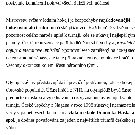
poskytuje komplexní pokrytí všech důležitých událostí.
Mistrovství světa v ledním hokeji je bezpochyby
nejsledovanější
hokejovou akcí roku
pro české příznivce. Každoročně v květnu se
pozornost celého národa upírá k turnaji, kde se utkávají nejlepší tý
planety. Česká reprezentace patří tradičně mezi favority a
pravideln
bojuje o medailové umístění
. Sportovní web zaměřený na hokej sle
nejen samotné zápasy, ale také přípravné kempy, nominace hráčů a
všechny okolnosti kolem účasti národního týmu.
Olympijské hry představují další prestižní podívanou, kde se hokej t
obrovské popularitě. Účast hráčů z NHL na olympiádě bývá často
předmětem diskuzí a vyjednávání, což významně ovlivňuje kvalitu
turnaje. České úspěchy z Nagana v roce 1998 zůstávají nesmazatel
vryty v paměti všech fanoušků a
zlatá medaile Dominika Haška a
spol.
je dodnes považována za jeden z největších triumfů českého s
vůbec.