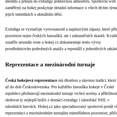
identitu a přináší do extraligy jedinečnou atmosféru. Sportovní web
zaměřený na hokej poskytuje detailní informace o všech těchto tým
jejich statistikách a aktuálním dění.
Extraliga se vyznačuje vyrovnaností a napínavými zápasy, které přit
pozornost nejen českých fanoušků, ale i zahraničních skautů. Kvalit
soutěže neustále roste a hokej cz dokumentuje tento vývoj
prostřednictvím podrobných analýz a reportáží z jednotlivých utkání
Reprezentace a mezinárodní turnaje
Česká hokejová reprezentace
má dlouhou a slavnou tradici, která
až do dob Československa. Pro každého fanouška hokeje v České
republice představují mezinárodní turnaje vrchol sezóny a příležitost
sledovat ty nejlepší hráče z domácí extraligy i zámořské NHL v
národních barvách. Hokej.cz jako specializovaný sportovní portál v
reprezentaci a mezinárodním turnajům mimořádnou pozornost, při