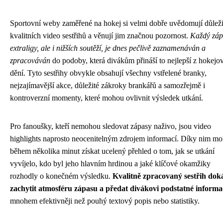
Sportovní weby zaměřené na hokej si velmi dobře uvědomují důleži
kvalitních video sestřihů a věnují jim značnou pozornost.
Každý záp
extraligy, ale i nižších soutěží, je dnes pečlivě zaznamenáván a
zpracováván
do podoby, která divákům přináší to nejlepší z hokejo
dění. Tyto sestřihy obvykle obsahují všechny vstřelené branky,
nejzajímavější akce, důležité zákroky brankářů a samozřejmě i
kontroverzní momenty, které mohou ovlivnit výsledek utkání.
Pro fanoušky, kteří nemohou sledovat zápasy naživo, jsou video
highlights naprosto neocenitelným zdrojem informací. Díky nim m
během několika minut získat ucelený přehled o tom, jak se utkání
vyvíjelo, kdo byl jeho hlavním hrdinou a jaké klíčové okamžiky
rozhodly o konečném výsledku.
Kvalitně zpracovaný sestřih dok
zachytit atmosféru zápasu a předat divákovi podstatné informa
mnohem efektivněji než pouhý textový popis nebo statistiky.