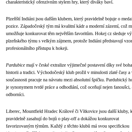
charakteristický ofenzivním stylem hry, který diváky baví.
Plzeňští Indiáni jsou dalším klubem, který pravidelně bojuje o meda
pozice. Západočeský tým má kvalitní kádr a moderní zázemí, což 
umožňuje konkurovat těm největším favoritům. Hokej cz sleduje vý
plzeňského týmu s velkým zájmem, protože Indiáni představují vzo
profesionálního přístupu k hokeji.
Pardubice
mají v české extralize výjimečné postavení díky své boha
historii a tradici. Východočeský klub prožil v minulosti zlaté časy a 
současnosti pracuje na návratu mezi absolutní špičku. Pardubický h
je synonymem tvrdé práce a odhodlání, což oceňují nejen fanoušci, a
odborníci.
Liberec, Mountfield Hradec Králové či Vítkovice jsou další kluby, k
pravidelně zasahují do bojů o play-off a dokážou konkurovat
favorizovaným týmům. Každý z těchto klubů má svou specifickou