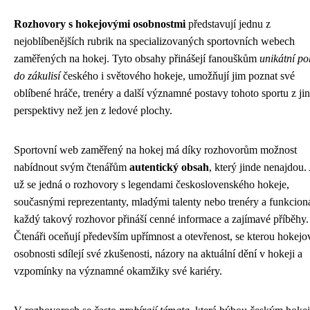
Rozhovory s hokejovými osobnostmi
představují jednu z
nejoblíbenějších rubrik na specializovaných sportovních webech
zaměřených na hokej. Tyto obsahy přinášejí fanouškům
unikátní po
do zákulisí
českého i světového hokeje, umožňují jim poznat své
oblíbené hráče, trenéry a další významné postavy tohoto sportu z ji
perspektivy než jen z ledové plochy.
Sportovní web zaměřený na hokej má díky rozhovorům možnost
nabídnout svým čtenářům
autentický obsah
, který jinde nenajdou.
už se jedná o rozhovory s legendami československého hokeje,
současnými reprezentanty, mladými talenty nebo trenéry a funkcioná
každý takový rozhovor přináší cenné informace a zajímavé příběhy.
Čtenáři oceňují především upřímnost a otevřenost, se kterou hokejo
osobnosti sdílejí své zkušenosti, názory na aktuální dění v hokeji a
vzpomínky na významné okamžiky své kariéry.