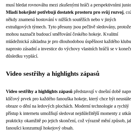
musí hledat rovnováhu mezi zkušenými hráči a perspektivními junio
Mladí hokejisté potřebují dostatek prostoru pro svůj rozvoj
, co
někdy znamená hostování v nižších soutěžích nebo v jiných
extraligových týmech. Tyto přesuny jsou pečlivě sledovány, protože
mohou naznačit budoucí směřování českého hokeje. Kvalitní
mládežnická základna je pro dlouhodobou úspěšnost každého klub
naprosto zásadní a investice do výchovy vlastních hráčů se v kone
důsledku vyplácí.
Video sestřihy a highlights zápasů
Video sestřihy a highlights zápasů
představují v dnešní době napr
klíčový prvek pro každého fanouška hokeje, který chce být neustále
obraze o dění na ledových plochách. Moderní technologie a rychlý
přístup k internetu umožňují sledovat nejdůležitější momenty z utká
prakticky okamžitě po jejich skončení, což výrazně mění způsob, j
fanoušci konzumují hokejový obsah.