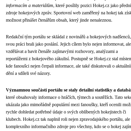
informacím a materiálům
, které posílily pozici Hokej.cz jako předn
zdroje hokejových zpráv. Sportovní web zaměřený na hokej tak zís
možnost přinášet čtenářům obsah, který jinde nenaleznou.
Redakční tým portálu se skládal z novinářů a hokejových nadšenců, 
svou práci brali jako poslání. Jejich cílem bylo nejen informovat, ale
vzdělávat a bavit čtenáře zajímavými rozhovory, analýzami a
reportážemi z hokejového zákulisí. Postupně se Hokej.cz stal míste
kde fanoušci nejen čerpali informace, ale také diskutovali o aktuáln
dění a sdíleli své názory.
Významnou součástí portálu se staly detailní statistiky a databá
které obsahovaly informace o hráčích, týmech a soutěžích. Tato sek
ukázala jako mimořádně populární mezi fanoušky, kteří ocenili mož
rychle dohledat potřebné údaje o svých oblíbených hokejistech či
klubech. Hokej.cz tak naplnil roli nejen zpravodajského portálu, ale
komplexního informačního zdroje pro všechny, kdo se o hokej zajím