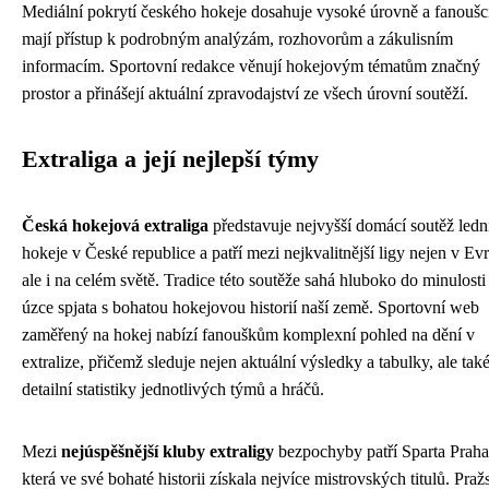
Mediální pokrytí českého hokeje dosahuje vysoké úrovně a fanoušc
mají přístup k podrobným analýzám, rozhovorům a zákulisním
informacím. Sportovní redakce věnují hokejovým tématům značný
prostor a přinášejí aktuální zpravodajství ze všech úrovní soutěží.
Extraliga a její nejlepší týmy
Česká hokejová extraliga
představuje nejvyšší domácí soutěž ledn
hokeje v České republice a patří mezi nejkvalitnější ligy nejen v Ev
ale i na celém světě. Tradice této soutěže sahá hluboko do minulosti 
úzce spjata s bohatou hokejovou historií naší země. Sportovní web
zaměřený na hokej nabízí fanouškům komplexní pohled na dění v
extralize, přičemž sleduje nejen aktuální výsledky a tabulky, ale tak
detailní statistiky jednotlivých týmů a hráčů.
Mezi
nejúspěšnější kluby extraligy
bezpochyby patří Sparta Praha
která ve své bohaté historii získala nejvíce mistrovských titulů. Praž