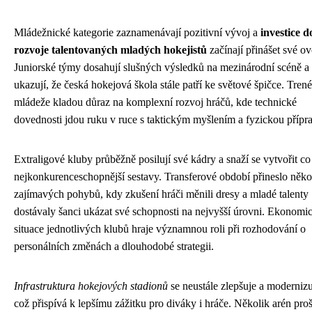
Mládežnické kategorie zaznamenávají pozitivní vývoj a
investice d
rozvoje talentovaných mladých hokejistů
začínají přinášet své ov
Juniorské týmy dosahují slušných výsledků na mezinárodní scéně a
ukazují, že česká hokejová škola stále patří ke světové špičce. Trené
mládeže kladou důraz na komplexní rozvoj hráčů, kde technické
dovednosti jdou ruku v ruce s taktickým myšlením a fyzickou přípr
Extraligové kluby průběžně posilují své kádry a snaží se vytvořit co
nejkonkurenceschopnější sestavy. Transferové období přineslo něko
zajímavých pohybů, kdy zkušení hráči měnili dresy a mladé talenty
dostávaly šanci ukázat své schopnosti na nejvyšší úrovni. Ekonomi
situace jednotlivých klubů hraje významnou roli při rozhodování o
personálních změnách a dlouhodobé strategii.
Infrastruktura hokejových stadionů
se neustále zlepšuje a modernizu
což přispívá k lepšímu zážitku pro diváky i hráče. Několik arén proš