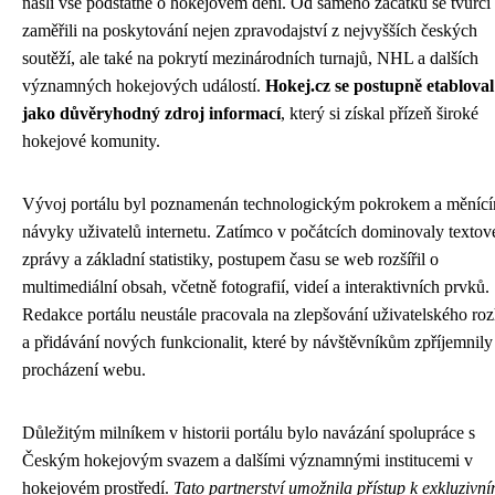
našli vše podstatné o hokejovém dění. Od samého začátku se tvůrci
zaměřili na poskytování nejen zpravodajství z nejvyšších českých
soutěží, ale také na pokrytí mezinárodních turnajů, NHL a dalších
významných hokejových událostí.
Hokej.cz se postupně etabloval
jako důvěryhodný zdroj informací
, který si získal přízeň široké
hokejové komunity.
Vývoj portálu byl poznamenán technologickým pokrokem a měnící
návyky uživatelů internetu. Zatímco v počátcích dominovaly textov
zprávy a základní statistiky, postupem času se web rozšířil o
multimediální obsah, včetně fotografií, videí a interaktivních prvků.
Redakce portálu neustále pracovala na zlepšování uživatelského roz
a přidávání nových funkcionalit, které by návštěvníkům zpříjemnily
procházení webu.
Důležitým milníkem v historii portálu bylo navázání spolupráce s
Českým hokejovým svazem a dalšími významnými institucemi v
hokejovém prostředí.
Tato partnerství umožnila přístup k exkluzivn