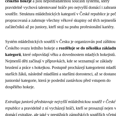
českého hokeje
a jsou nepostradatelnou součástí systému, který
pravidelně vychová talentované hráče pro nejvyšší domácí i zahrani
soutěže. Struktura mládežnických kategorií v České republice je peč
propracovaná a zahrnuje všechny věkové skupiny od těch nejmenší
začátečníků až po juniory, kteří stojí na prahu profesionální kariéry.
Systém mládežnických soutěží v Česku je organizován pod záštitou
Českého svazu ledního hokeje a
rozděluje se do několika základn
kategorií
, které odpovídají věku a dovednostem mladých hokejistů.
Nejmenší děti začínají v přípravkách, kde se seznamují se základy
bruslení a práce s hokejkou. Postupně procházejí kategoriemi mladš
starších žáků, následně mladšími a staršími dorostenci, až se dostan
juniorské kategorie, která je poslední zastávkou před vstupem do
dospělého hokeje.
Extraliga juniorů představuje nejvyšší mládežnickou soutěž v České
republice
a pravidelně z ní vycházejí hráči, kteří se prosazují nejen 
domácí extralize, ale také v prestižních zámořských soutěžích včetn