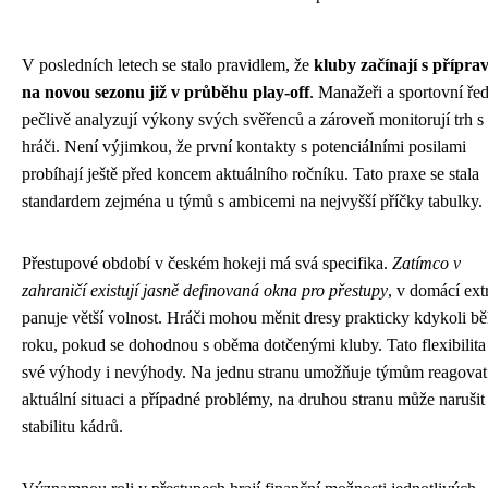
V posledních letech se stalo pravidlem, že
kluby začínají s přípra
na novou sezonu již v průběhu play-off
. Manažeři a sportovní řed
pečlivě analyzují výkony svých svěřenců a zároveň monitorují trh s
hráči. Není výjimkou, že první kontakty s potenciálními posilami
probíhají ještě před koncem aktuálního ročníku. Tato praxe se stala
standardem zejména u týmů s ambicemi na nejvyšší příčky tabulky.
Přestupové období v českém hokeji má svá specifika.
Zatímco v
zahraničí existují jasně definovaná okna pro přestupy
, v domácí ext
panuje větší volnost. Hráči mohou měnit dresy prakticky kdykoli b
roku, pokud se dohodnou s oběma dotčenými kluby. Tato flexibilit
své výhody i nevýhody. Na jednu stranu umožňuje týmům reagovat
aktuální situaci a případné problémy, na druhou stranu může narušit
stabilitu kádrů.