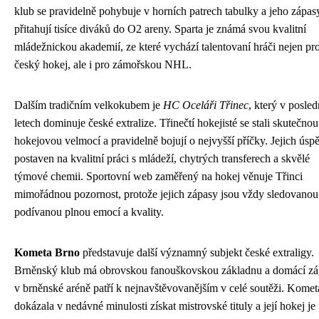
klub se pravidelně pohybuje v horních patrech tabulky a jeho zápas
přitahují tisíce diváků do O2 areny. Sparta je známá svou kvalitní
mládežnickou akademií, ze které vychází talentovaní hráči nejen pr
český hokej, ale i pro zámořskou NHL.
Dalším tradičním velkokubem je
HC Oceláři Třinec
, který v posle
letech dominuje české extralize. Třinečtí hokejisté se stali skutečnou
hokejovou velmocí a pravidelně bojují o nejvyšší příčky. Jejich úspě
postaven na kvalitní práci s mládeží, chytrých transferech a skvělé
týmové chemii. Sportovní web zaměřený na hokej věnuje Třinci
mimořádnou pozornost, protože jejich zápasy jsou vždy sledovanou
podívanou plnou emocí a kvality.
Kometa Brno
představuje další významný subjekt české extraligy.
Brněnský klub má obrovskou fanouškovskou základnu a domácí zá
v brněnské aréně patří k nejnavštěvovanějším v celé soutěži. Komet
dokázala v nedávné minulosti získat mistrovské tituly a její hokej je