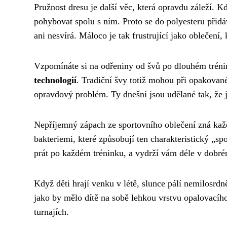
Pružnost dresu je další věc, která opravdu záleží. K
pohybovat spolu s ním. Proto se do polyesteru přidá
ani nesvírá. Máloco je tak frustrující jako oblečení
Vzpomínáte si na odřeniny od švů po dlouhém tréni
technologií
. Tradiční švy totiž mohou při opakovan
opravdový problém. Ty dnešní jsou udělané tak, že je
Nepříjemný zápach ze sportovního oblečení zná každ
bakteriemi, které způsobují ten charakteristický „sp
prát po každém tréninku, a vydrží vám déle v dobré
Když děti hrají venku v létě, slunce pálí nemilosrd
jako by mělo dítě na sobě lehkou vrstvu opalovacího
turnajích.