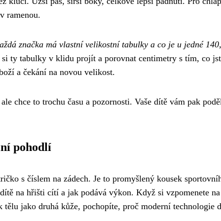
ž kluci. Užší pas, širší boky, celkově lepší padnutí. Pro chla
u v ramenou.
aždá značka má vlastní velikostní tabulky a co je u jedné 140
 si ty tabulky v klidu projít a porovnat centimetry s tím, co js
boží a čekání na novou velikost.
 ale chce to trochu času a pozornosti. Vaše dítě vám pak podě
ní pohodlí
ričko s číslem na zádech. Je to promyšlený kousek sportovní
 dítě na hřišti cítí a jak podává výkon. Když si vzpomenete na
k tělu jako druhá kůže, pochopíte, proč moderní technologie d