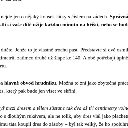
 nejde jen o nějaký kousek látky s číslem na zádech.
Správn
tli si vaše dítě užije každou minutu na hřišti, nebo se bud
dítěte. Jenže to je vlastně trochu past. Představte si dvě osmi
imetrů, zatímco druhé už šlape ke 140. A obě potřebují úplně
rtu.
 a hlavně obvod hrudníku
. Možná to zní jako zbytečná prác
es, který pak bude jen viset ve skříni.
dyž mezi dresem a tělem zůstane tak dva až tři centimetry vol
čko s dlouhým rukávem, ale ne tolik, aby dres vlál jako plachet
u táta koupil dres do zásoby – byl tak velký, že ho spoluhrá