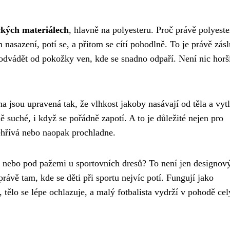
ických materiálech
, hlavně na polyesteru. Proč právě polyeste
m nasazení, potí se, a přitom se cítí pohodlně. To je právě zás
 odvádět od pokožky ven, kde se snadno odpaří. Není nic horš
a jsou upravená tak, že vlhkost jakoby nasávají od těla a vytl
ně suché, i když se pořádně zapotí. A to je důležité nejen pro
řehřívá nebo naopak prochladne.
ch nebo pod pažemi u sportovních dresů? To není jen designov
rávě tam, kde se děti při sportu nejvíc potí. Fungují jako
tělo se lépe ochlazuje, a malý fotbalista vydrží v pohodě cel