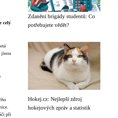
á
Zdanění brigády studentů: Co
e celý
potřebujete vědět?
letá
 jinou
e
Hokej.cz: Nejlepší zdroj
ného
nice.
hokejových zpráv a statistik
či při