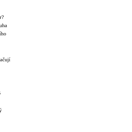
r?
luha
ího
ačují
ý
ý