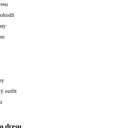
resu
pohodlí
sty
sem
sy
ý outfit
mi
ho dresu