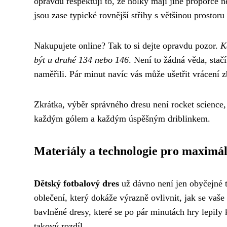
opravdu respektují to, že holky mají jiné proporce ne
jsou zase typické rovnější střihy s většinou prostor
Nakupujete online? Tak to si dejte opravdu pozor.
K
být u druhé 134 nebo 146
. Není to žádná věda, stačí
naměřili. Pár minut navíc vás může ušetřit vrácení z
Zkrátka, výběr správného dresu není rocket science,
každým gólem a každým úspěšným driblinkem.
Materiály a technologie pro maximál
Dětský fotbalový dres
už dávno není jen obyčejné t
oblečení, který dokáže výrazně ovlivnit, jak se vaše
bavlněné dresy, které se po pár minutách hry lepily 
takový rozdíl.