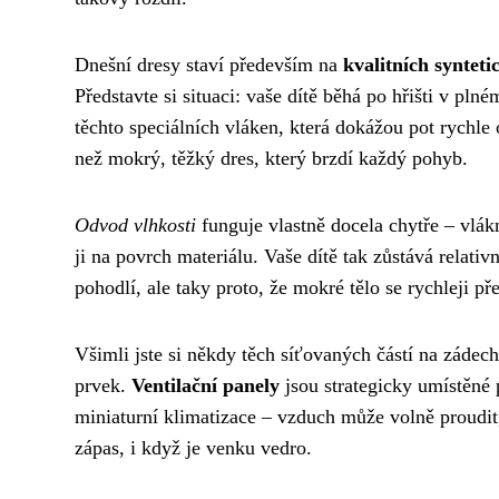
Dnešní dresy staví především na
kvalitních syntet
Představte si situaci: vaše dítě běhá po hřišti v plné
těchto speciálních vláken, která dokážou pot rychle
než mokrý, těžký dres, který brzdí každý pohyb.
Odvod vlhkosti
funguje vlastně docela chytře – vlákn
ji na povrch materiálu. Vaše dítě tak zůstává relativ
pohodlí, ale taky proto, že mokré tělo se rychleji p
Všimli jste si někdy těch síťovaných částí na záde
prvek.
Ventilační panely
jsou strategicky umístěné p
miniaturní klimatizace – vzduch může volně proudit, 
zápas, i když je venku vedro.