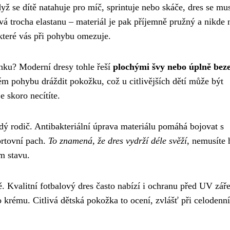
dyž se dítě natahuje pro míč, sprintuje nebo skáče, dres se mu
vá trocha elastanu – materiál je pak příjemně pružný a nikde n
, které vás při pohybu omezuje.
nku? Moderní dresy tohle řeší
plochými švy nebo úplně bez
ém pohybu dráždit pokožku, což u citlivějších dětí může být
 skoro necítíte.
ý rodič. Antibakteriální úprava materiálu pomáhá bojovat s
ortovní pach.
To znamená, že dres vydrží déle svěží
, nemusíte 
m stavu.
ně. Kvalitní fotbalový dres často nabízí i ochranu před UV zář
 krému. Citlivá dětská pokožka to ocení, zvlášť při celodenn