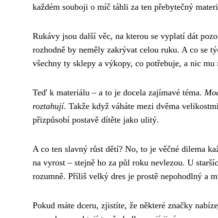
každém souboji o míč táhli za ten přebytečný materi
Rukávy jsou další věc, na kterou se vyplatí dát pozo
rozhodně by neměly zakrývat celou ruku. A co se týč
všechny ty sklepy a výkopy, co potřebuje, a nic mu 
Teď k materiálu – a to je docela zajímavé téma.
Mod
roztahují
. Takže když váháte mezi dvěma velikostmi 
přizpůsobí postavě dítěte jako ulitý.
A co ten slavný růst dětí? No, to je věčné dilema k
na vyrost – stejně ho za půl roku nevlezou. U staršíc
rozumně. Příliš velký dres je prostě nepohodlný a mů
Pokud máte dceru, zjistíte, že některé značky nabíz