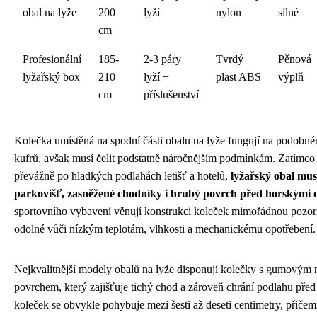
obal na lyže
200
lyží
nylon
silné
cm
Profesionální
185-
2-3 páry
Tvrdý
Pěnová
lyžařský box
210
lyží +
plast ABS
výplň
cm
příslušenství
Kolečka umístěná na spodní části obalu na lyže fungují na podobné
kufrů, avšak musí čelit podstatně náročnějším podmínkám. Zatímco
převážně po hladkých podlahách letišť a hotelů,
lyžařský obal mus
parkovišť, zasněžené chodníky i hrubý povrch před horskými 
sportovního vybavení věnují konstrukci koleček mimořádnou pozorn
odolné vůči nízkým teplotám, vlhkosti a mechanickému opotřebení.
Nejkvalitnější modely obalů na lyže disponují kolečky s gumovým
povrchem, který zajišťuje tichý chod a zároveň chrání podlahu pře
koleček se obvykle pohybuje mezi šesti až deseti centimetry, přičem