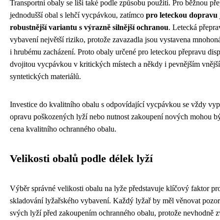
Transportní obaly se liší také podle způsobu použití. Pro běžnou př
jednodušší obal s lehčí vycpávkou, zatímco
pro leteckou dopravu j
robustnější variantu s výrazně silnější ochranou
. Letecká přepra
vybavení největší riziko, protože zavazadla jsou vystavena mnoho
i hrubému zacházení. Proto obaly určené pro leteckou přepravu dis
dvojitou vycpávkou v kritických místech a někdy i pevnějším vnějš
syntetických materiálů.
Investice do kvalitního obalu s odpovídající vycpávkou se vždy vyp
opravu poškozených lyží nebo nutnost zakoupení nových mohou b
cena kvalitního ochranného obalu.
Velikosti obalů podle délek lyží
Výběr správné velikosti obalu na lyže představuje klíčový faktor p
skladování lyžařského vybavení. Každý lyžař by měl věnovat pozor
svých lyží před zakoupením ochranného obalu, protože nevhodně zv