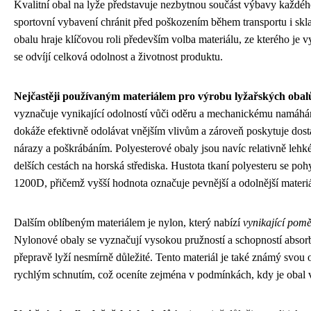
Kvalitní obal na lyže představuje nezbytnou součást výbavy každého
sportovní vybavení chránit před poškozením během transportu i skl
obalu hraje klíčovou roli především volba materiálu, ze kterého je 
se odvíjí celková odolnost a životnost produktu.
Nejčastěji používaným materiálem pro výrobu lyžařských obalů
vyznačuje vynikající odolností vůči oděru a mechanickému namáhání
dokáže efektivně odolávat vnějším vlivům a zároveň poskytuje dos
nárazy a poškrábáním. Polyesterové obaly jsou navíc relativně lehké
delších cestách na horská střediska. Hustota tkaní polyesteru se p
1200D, přičemž vyšší hodnota označuje pevnější a odolnější materiá
Dalším oblíbeným materiálem je nylon, který nabízí
vynikající pomě
Nylonové obaly se vyznačují vysokou pružností a schopností absorbo
přepravě lyží nesmírně důležité. Tento materiál je také známý svou o
rychlým schnutím, což oceníte zejména v podmínkách, kdy je obal 