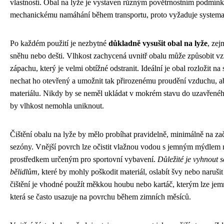
vlastností. Obal na lyže je vystaven různým povětrnostním podmínk
mechanickému namáhání během transportu, proto vyžaduje systemat
Po každém použití je nezbytné
důkladně vysušit obal na lyže
, ze
sněhu nebo dešti. Vlhkost zachycená uvnitř obalu může způsobit vz
zápachu, který je velmi obtížné odstranit. Ideální je obal rozložit n
nechat ho otevřený a umožnit tak přirozenému proudění vzduchu, ab
materiálu. Nikdy by se neměl ukládat v mokrém stavu do uzavřenéh
by vlhkost nemohla uniknout.
Čištění obalu na lyže by mělo probíhat pravidelně, minimálně na za
sezóny. Vnější povrch lze očistit vlažnou vodou s jemným mýdlem n
prostředkem určeným pro sportovní vybavení.
Důležité je vyhnout 
bělidlům
, které by mohly poškodit materiál, oslabít švy nebo naruši
čištění je vhodné použít měkkou houbu nebo kartáč, kterým lze jemně
která se často usazuje na povrchu během zimních měsíců.