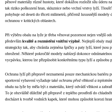
pěnové materiály různé hustoty, které dokážou rozložit sílu úderu n
tak riziko poškození hran, skluznice nebo vrchní vrstvy lyží. Tlou
pohybuje od deseti do třiceti milimetrů, přičemž luxusnější modely di
ochranou v kritických oblastech.
Při výběru obalu na lyže je třeba věnovat pozornost nejen vnější odo
především
kvalitě a rozmístění vnitřní výplně
. Nejlepší obaly ma
strategicky tak, aby chránila zejména špičky a paty lyží, které jsou 
ohrožené. Některé pokročilé modely nabízejí dokonce odnímatelnou
vycpávku, kterou lze přizpůsobit konkrétnímu typu lyží a způsobu 
Ochrana lyží při přepravě neznamená pouze mechanickou bariéru pr
sportovní vybavení vyžaduje také
ochranu před vlhkostí a teplotním
obalu na lyže by měla být z materiálu, který odvádí vlhkost a zabra
To je obzvláště důležité při přepravě z teplého prostředí do chlad
docházet k tvorbě vodních kapek, které mohou způsobit korozi hran