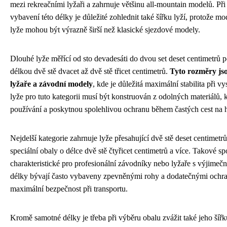
mezi rekreačními lyžaři a zahrnuje většinu all-mountain modelů. Při
vybavení této délky je důležité zohlednit také šířku lyží, protože 
lyže mohou být výrazně širší než klasické sjezdové modely.
Dlouhé lyže měřící od sto devadesáti do dvou set deset centimetrů p
délkou dvě stě dvacet až dvě stě třicet centimetrů.
Tyto rozměry jso
lyžaře a závodní modely
, kde je důležitá maximální stabilita při 
lyže pro tuto kategorii musí být konstruován z odolných materiálů,
používání a poskytnou spolehlivou ochranu během častých cest na 
Nejdelší kategorie zahrnuje lyže přesahující dvě stě deset centimetrů
speciální obaly o délce dvě stě čtyřicet centimetrů a více. Takové s
charakteristické pro profesionální závodníky nebo lyžaře s výjimeč
délky bývají často vybaveny zpevněnými rohy a dodatečnými ochran
maximální bezpečnost při transportu.
Kromě samotné délky je třeba při výběru obalu zvážit také jeho šíř