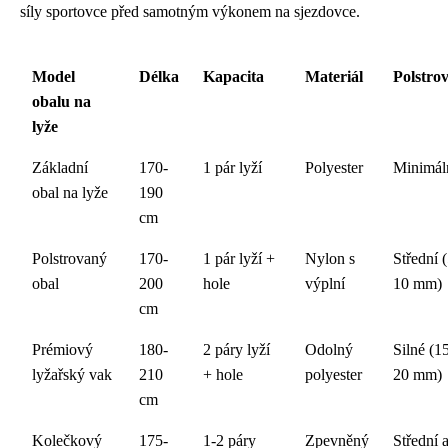
síly sportovce před samotným výkonem na sjezdovce.
Model
Délka
Kapacita
Materiál
Polstro
obalu na
lyže
Základní
170-
1 pár lyží
Polyester
Minimál
obal na lyže
190
cm
Polstrovaný
170-
1 pár lyží +
Nylon s
Střední (
obal
200
hole
výplní
10 mm)
cm
Prémiový
180-
2 páry lyží
Odolný
Silné (1
lyžařský vak
210
+ hole
polyester
20 mm)
cm
Kolečkový
175-
1-2 páry
Zpevněný
Střední 