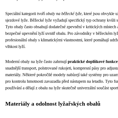
Speciální kategorii tvoří
obaly na běžecké lyže
, které jsou obvykle u
sjezdové lyže. Běžecké lyže vyžadují specifický typ ochrany kvůli s
Tyto obaly často obsahují dodatečné zpevnění v kritických místech 
bezpečné upevnění lyží uvnitř obalu. Pro závodníky v běžeckém lyž
profesionální obaly s klimatickými vlastnostmi, které pomáhají udrž
vlhkost lyží.
Moderní obaly na lyže často zahrnují
praktické doplňkové funkce
snadnější transport, polstrované rukojeti, kompresní pásy pro adjust
materiály. Některé pokročilé modely nabízejí také systémy pro uza
pro kontrolu hmotnosti zavazadla před nástupem na letadlo. Tyto f
používání a dělají z obalu na lyže skutečně univerzální součást spo
Materiály a odolnost lyžařských obalů