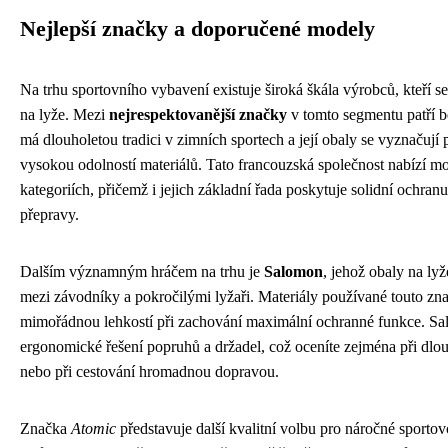
Nejlepší značky a doporučené modely
Na trhu sportovního vybavení existuje široká škála výrobců, kteří se 
na lyže. Mezi
nejrespektovanější značky
v tomto segmentu patří b
má dlouholetou tradici v zimních sportech a její obaly se vyznačuj
vysokou odolností materiálů. Tato francouzská společnost nabízí 
kategoriích, přičemž i jejich základní řada poskytuje solidní ochr
přepravy.
Dalším významným hráčem na trhu je
Salomon
, jehož obaly na ly
mezi závodníky a pokročilými lyžaři. Materiály používané touto zn
mimořádnou lehkostí při zachování maximální ochranné funkce. Sa
ergonomické řešení popruhů a držadel, což oceníte zejména při dlou
nebo při cestování hromadnou dopravou.
Značka
Atomic
představuje další kvalitní volbu pro náročné sportov