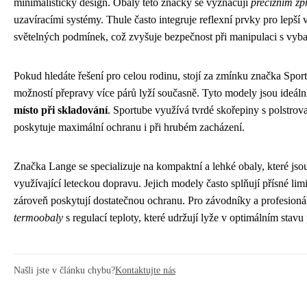
minimalistický design. Obaly této značky se vyznačují
precizním z
uzavíracími systémy. Thule často integruje reflexní prvky pro lepší 
světelných podmínek, což zvyšuje bezpečnost při manipulaci s vyb
Pokud hledáte řešení pro celou rodinu, stojí za zmínku značka Sport
možností přepravy více párů lyží současně. Tyto modely jsou ideáln
místo při skladování
. Sportube využívá tvrdé skořepiny s polstrov
poskytuje maximální ochranu i při hrubém zacházení.
Značka Lange se specializuje na kompaktní a lehké obaly, které jsou
využívající leteckou dopravu. Jejich modely často splňují přísné lim
zároveň poskytují dostatečnou ochranu. Pro závodníky a profesioná
termoobaly
s regulací teploty, které udržují lyže v optimálním stav
Našli jste v článku chybu?
Kontaktujte nás