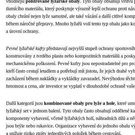
vhodnější
polstrované lyžařské obaly
. Tyto obaly obsahují vrstvu
tlumícího materiálu, který poskytuje výrazně lepší ochranu proti ná
obaly chrání nejen lyže samotné, ale také vázání a další citlivé k
během náročné přepravy. Mnoho lyžařů volí tento typ obalu jako 
a úrovní ochrany.
Pevné lyžařské kufry
představují nejvyšší stupeň ochrany sportovní
konstruovány z tvrdého plastu nebo kompozitních materiálů a posky
mechanickému poškození. Pevné kufry jsou nepostradatelné pro prof
kteří často cestují letadlem a potřebují mít jistotu, že jejich drahé vy
zacházení během nakládky a vykládky zavazadel. Nevýhodou těchto 
hmotnost a cena, ale investice se vyplatí v dlouhodobé ochraně vaš
Další kategorií jsou
kombinované obaly pro lyže a hole
, které um
lyžařský set v jednom balení. Tyto obaly často obsahují oddělené k
komponenty vybavení, včetně lyžařských holí, náhradních dílů a n
jsou brýle nebo rukavice. Organizace vybavení do jednoho obalu v
a snižuje riziko ztráty jednotlivých položek během cestování.