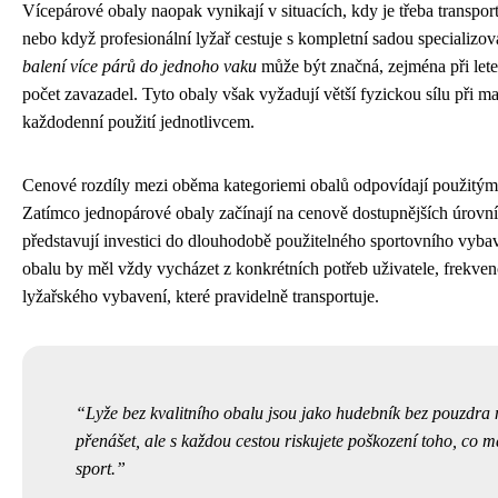
Vícepárové obaly naopak vynikají v situacích, kdy je třeba transpor
nebo když profesionální lyžař cestuje s kompletní sadou specializo
balení více párů do jednoho vaku
může být značná, zejména při lete
počet zavazadel. Tyto obaly však vyžadují větší fyzickou sílu při m
každodenní použití jednotlivcem.
Cenové rozdíly mezi oběma kategoriemi obalů odpovídají použitým 
Zatímco jednopárové obaly začínají na cenově dostupnějších úrovní
představují investici do dlouhodobě použitelného sportovního vyba
obalu by měl vždy vycházet z konkrétních potřeb uživatele, frekven
lyžařského vybavení, které pravidelně transportuje.
Lyže bez kvalitního obalu jsou jako hudebník bez pouzdra n
přenášet, ale s každou cestou riskujete poškození toho, co m
sport.