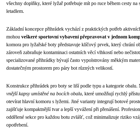
všechny doplňky, které lyžař potřebuje mít po ruce během cesty na s
letadlem.
Základní koncepce přihrádek vychází z praktických potřeb aktivních 
mohou
veškeré sportovní vybavení přepravovat v jednom kom
komora pro lyžařské boty představuje klíčový prvek, který chrání 
zároveň zabraňuje kontaminaci ostatních věcí vlhkostí nebo nečistot
specializované přihrádky bývají často vypolstrovány měkkým mater
dostatečným prostorem pro páry bot různých velikostí.
Konstrukce přihrádek pro boty se liší podle typu a kategorie obalu.
vnější kapsy umístěné na bocích obalu
, které umožňují rychlý příst
otevírat hlavní komoru s lyžemi. Jiné varianty integrují botové prost
zajišťuje kompaktnější tvar a lepší vyvážení při přenášení. Profesio
oddělené sekce pro každou botu zvlášť, což minimalizuje riziko v
opotřebení.