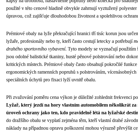
kapsy na drobnosti, nastavitelné popruhy nebo kolečka pro snadnějš
použité v této cenové hladině obvykle zahrnují vyztužený polyest
úpravou, což zajišťuje dlouhodobou životnost a spolehlivou ochranu
Prémiové obaly na lyže překračující hranici tří tisíc korun jsou urč
lyžaře, profesionály nebo ty, kteří často cestují letecky a potřebují
m
drahého sportovního vybavení
. Tyto modely se vyznačují použitím 
jsou odolné balistické tkaniny, husté pěnové polstrování nebo doko
kritických místech. Prémiové obaly často obsahují pokročilé funkc
ergonomických ramenních popruhů s polstrováním, vícenásobných ka
speciálních úchytů pro fixaci lyží uvnitř obalu.
Při zvažování poměru cena výkon je důležité zohlednit frekvenci p
Lyžař, který jezdí na hory vlastním automobilem několikrát za
úroveň ochrany jako ten, kdo pravidelně létá na lyžařské desti
do dražšího obalu se vyplatí zejména těm, kteří vlastní drahé závodn
náklady na případnou opravu poškození mohou výrazně převýšit cen