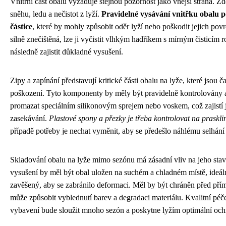
Vnitřní část obalu vyžaduje stejnou pozornost jako vnější strana. 
sněhu, ledu a nečistot z lyží.
Pravidelné vysávání vnitřku obalu 
částice
, které by mohly způsobit oděr lyží nebo poškodit jejich pov
silně znečištěná, lze ji vyčistit vlhkým hadříkem s mírným čisticím 
následně zajistit důkladné vysušení.
Zipy a zapínání představují kritické části obalu na lyže, které jsou č
poškození. Tyto komponenty by měly být pravidelně kontrolovány a
promazat speciálním silikonovým sprejem nebo voskem, což zajistí j
zasekávání.
Plastové spony a přezky je třeba kontrolovat na praskl
případě potřeby je nechat vyměnit, aby se předešlo náhlému selhání
Skladování obalu na lyže mimo sezónu má zásadní vliv na jeho stav
vysušení by měl být obal uložen na suchém a chladném místě, ideál
zavěšený, aby se zabránilo deformaci. Měl by být chráněn před pří
může způsobit vyblednutí barev a degradaci materiálu. Kvalitní péče 
vybavení bude sloužit mnoho sezón a poskytne lyžím optimální och