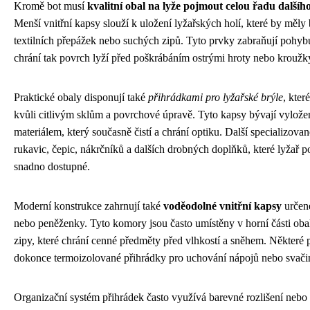
Kromě bot musí
kvalitní obal na lyže pojmout celou řadu další
Menší vnitřní kapsy slouží k uložení lyžařských holí, které by měly
textilních přepážek nebo suchých zipů. Tyto prvky zabraňují pohyb
chrání tak povrch lyží před poškrábáním ostrými hroty nebo kroužk
Praktické obaly disponují také
přihrádkami pro lyžařské brýle
, kter
kvůli citlivým sklům a povrchové úpravě. Tyto kapsy bývají vylo
materiálem, který současně čistí a chrání optiku. Další specializovan
rukavic, čepic, nákrčníků a dalších drobných doplňků, které lyžař p
snadno dostupné.
Moderní konstrukce zahrnují také
voděodolné vnitřní kapsy
určené
nebo peněženky. Tyto komory jsou často umístěny v horní části ob
zipy, které chrání cenné předměty před vlhkostí a sněhem. Některé
dokonce termoizolované přihrádky pro uchování nápojů nebo svači
Organizační systém přihrádek často využívá barevné rozlišení nebo