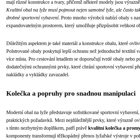
mají různé konstrukce a tvary, přičemž některé modely jsou výrazně š
Kvalitní obal na lyže musí pojmout nejen samotné lyže, ale často tak
drobné sportovní vybavení
. Proto mnoho výrobců nabízí obaly s nas
expandovatelným prostorem, který umožňuje přizpůsobit velikost o
Důležitým aspektem je také materiál a konstrukce obalu, které ovlivň
Polstrované obaly poskytují lepší ochranu než jednoduché textilní va
více místa. Pro cestování letadlem se doporučují tvrdé obaly nebo p
dodatečnými ochrannými prvky, které chrání sportovní vybavení 
nakládky a vykládky zavazadel.
Kolečka a popruhy pro snadnou manipulaci
Moderní obal na lyže představuje sofistikované sportovní vybavení,
praktických požadavků. Mezi nejdůležitější prvky, které výrazně ov
s tímto nezbytným doplňkem, patří právě
kvalitní kolečka a prom
komponenty transformují těžkopádný přenos lyžařské výstroje v poho