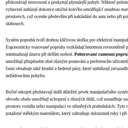
překonávají nerovnosti a poskytují plynulejší pohyb. Některé prémi
vybavení nabízejí dokonce
otočná kolečka umožňující snadnou man
prostorech
, což oceníte především při nakládání do auta nebo při 
skibusech.
Systém popruhů tvoří druhou klíčovou složku pro efektivní manipul
Ergonomicky tvarované popruhy rozkládají hmotnost rovnoměrně p
minimalizují únavu při delším nošení.
Polstrované ramenní popruh
umožňují přizpůsobit obal různým postavám a preferencím uživatelů
často obsahuje také hrudní a bederní pásy, které stabilizují zavazadl
nežádoucímu pohybu.
Boční rukojeti představují další důležitý prvek manipulačního systé
obvodu obalu umožňují uchopení z různých úhlů, což usnadňuje na
prostoru vozidla nebo manipulaci ve stísněných podmínkách. Tyto r
potažené měkkým materiálem, který zabraňuje sklouznutí ruky i při 