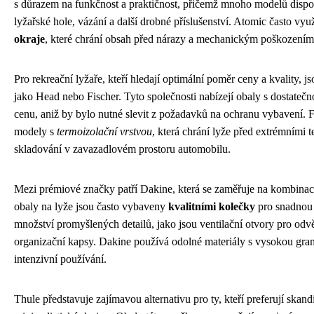
s důrazem na funkčnost a praktičnost, přičemž mnoho modelů dispo
lyžařské hole, vázání a další drobné příslušenství. Atomic často vy
okraje
, které chrání obsah před nárazy a mechanickým poškozením
Pro rekreační lyžaře, kteří hledají optimální poměr ceny a kvality,
jako Head nebo Fischer. Tyto společnosti nabízejí obaly s dostateč
cenu, aniž by bylo nutné slevit z požadavků na ochranu vybavení. F
modely s
termoizolační vrstvou
, která chrání lyže před extrémními 
skladování v zavazadlovém prostoru automobilu.
Mezi prémiové značky patří Dakine, která se zaměřuje na kombinaci 
obaly na lyže jsou často vybaveny
kvalitními kolečky
pro snadnou 
množství promyšlených detailů, jako jsou ventilační otvory pro odvě
organizační kapsy. Dakine používá odolné materiály s vysokou gram
intenzivní používání.
Thule představuje zajímavou alternativu pro ty, kteří preferují skan