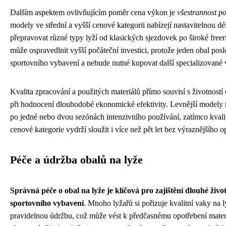
Dalším aspektem ovlivňujícím poměr cena výkon je
všestrannost p
modely ve střední a vyšší cenové kategorii nabízejí nastavitelnou d
přepravovat různé typy lyží od klasických sjezdovek po široké freeri
může ospravedlnit vyšší počáteční investici, protože jeden obal posl
sportovního vybavení a nebude nutné kupovat další specializované v
Kvalita zpracování a použitých materiálů přímo souvisí s životností 
při hodnocení dlouhodobé ekonomické efektivity. Levnější model
po jedné nebo dvou sezónách intenzivního používání, zatímco kvalit
cenové kategorie vydrží sloužit i více než pět let bez výraznějšího o
Péče a údržba obalů na lyže
Správná péče o obal na lyže je klíčová pro zajištění dlouhé živo
sportovního vybavení
. Mnoho lyžařů si pořizuje kvalitní vaky na l
pravidelnou údržbu, což může vést k předčasnému opotřebení materi