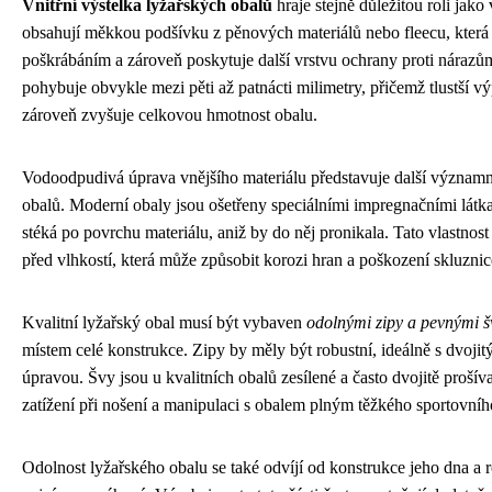
Vnitřní výstelka lyžařských obalů
hraje stejně důležitou roli jako 
obsahují měkkou podšívku z pěnových materiálů nebo fleecu, která 
poškrábáním a zároveň poskytuje další vrstvu ochrany proti nárazům
pohybuje obvykle mezi pěti až patnácti milimetry, přičemž tlustší vý
zároveň zvyšuje celkovou hmotnost obalu.
Vodoodpudivá úprava vnějšího materiálu představuje další významn
obalů. Moderní obaly jsou ošetřeny speciálními impregnačními látka
stéká po povrchu materiálu, aniž by do něj pronikala. Tato vlastnost
před vlhkostí, která může způsobit korozi hran a poškození skluznic
Kvalitní lyžařský obal musí být vybaven
odolnými zipy a pevnými š
místem celé konstrukce. Zipy by měly být robustní, ideálně s dvoj
úpravou. Švy jsou u kvalitních obalů zesílené a často dvojitě proš
zatížení při nošení a manipulaci s obalem plným těžkého sportovní
Odolnost lyžařského obalu se také odvíjí od konstrukce jeho dna a r