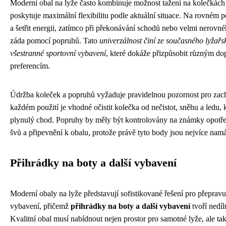
Moderní obal na lyže často kombinuje možnost tažení na kolečkách
poskytuje maximální flexibilitu podle aktuální situace. Na rovném 
a šetřit energii, zatímco při překonávání schodů nebo velmi nerovné
záda pomocí popruhů. Tato
univerzálnost činí ze současného lyžař
všestranné sportovní vybavení
, které dokáže přizpůsobit různým d
preferencím.
Údržba koleček a popruhů vyžaduje pravidelnou pozornost pro zach
každém použití je vhodné očistit kolečka od nečistot, sněhu a ledu, 
plynulý chod. Popruhy by měly být kontrolovány na známky opotře
švů a připevnění k obalu, protože právě tyto body jsou nejvíce nam
Přihrádky na boty a další vybavení
Moderní obaly na lyže představují sofistikované řešení pro přeprav
vybavení, přičemž
přihrádky na boty a další vybavení
tvoří nedíl
Kvalitní obal musí nabídnout nejen prostor pro samotné lyže, ale t