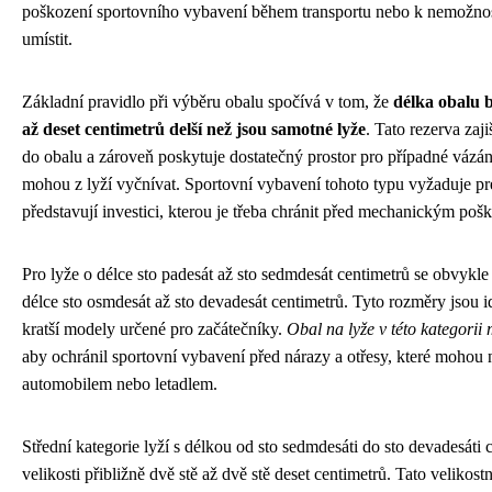
poškození sportovního vybavení během transportu nebo k nemožnos
umístit.
Základní pravidlo při výběru obalu spočívá v tom, že
délka obalu 
až deset centimetrů delší než jsou samotné lyže
. Tato rezerva zaj
do obalu a zároveň poskytuje dostatečný prostor pro případné vázán
mohou z lyží vyčnívat. Sportovní vybavení tohoto typu vyžaduje pre
představují investici, kterou je třeba chránit před mechanickým poš
Pro lyže o délce sto padesát až sto sedmdesát centimetrů se obvykl
délce sto osmdesát až sto devadesát centimetrů. Tyto rozměry jsou i
kratší modely určené pro začátečníky.
Obal na lyže v této kategorii 
aby ochránil sportovní vybavení před nárazy a otřesy, které mohou 
automobilem nebo letadlem.
Střední kategorie lyží s délkou od sto sedmdesáti do sto devadesáti
velikosti přibližně dvě stě až dvě stě deset centimetrů. Tato velikostn