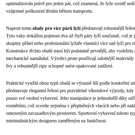
optimalizován právě pro jeden pár, což znamená, že lyže uvnitř sedí
vzájemné poškození třením během transportu.
Naproti tomu
obaly pro více párů lyží
představují robustnější řešen
Tyto vaky dokážou pojmout dva až čtyři páry lyží současně, což je 
skupiny přátel nebo profesionální lyžaře vlastnící více sad lyží pr
Konstrukce těchto obalů musí být podstatně pevnější, aby vydržela
mechanické namáhání. Výrobci proto používají
odolnější materiály
švy a robustnější zipy schopné snést opakované zatížení.
Praktické využití obou typů obalů se výrazně liší podle konkrétní s
představuje elegantní řešení pro pravidelné víkendové výjezdy, kdy
pouze své osobní vybavení. Jeho manipulace je jednodušší díky niž
rozměrům, což oceníte zejména v přeplněných vlacích nebo při nak
omezeným zavazadlovým prostorem. Sportovní vybavení tohoto typ
minimalistickým designem zaměřeným na funkčnost.