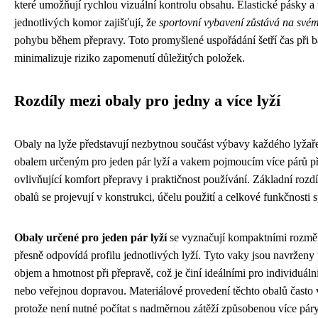
které umožňují rychlou vizuální kontrolu obsahu. Elastické pásky a
jednotlivých komor zajišťují, že
sportovní vybavení zůstává na svém
pohybu během přepravy. Toto promyšlené uspořádání šetří čas při ba
minimalizuje riziko zapomenutí důležitých položek.
Rozdíly mezi obaly pro jedny a více lyží
Obaly na lyže představují nezbytnou součást výbavy každého lyžař
obalem určeným pro jeden pár lyží a vakem pojmoucím více párů př
ovlivňující komfort přepravy i praktičnost používání. Základní roz
obalů se projevují v konstrukci, účelu použití a celkové funkčnosti
Obaly určené pro jeden pár lyží
se vyznačují kompaktními rozměry
přesně odpovídá profilu jednotlivých lyží. Tyto vaky jsou navrženy
objem a hmotnost při přepravě, což je činí ideálními pro individuální
nebo veřejnou dopravou. Materiálové provedení těchto obalů často 
protože není nutné počítat s nadměrnou zátěží způsobenou více páry 