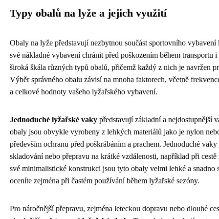
Typy obalů na lyže a jejich využití
Obaly na lyže představují nezbytnou součást sportovního vybavení 
své nákladné vybavení chránit před poškozením během transportu i 
široká škála různých typů obalů, přičemž každý z nich je navržen pro
Výběr správného obalu závisí na mnoha faktorech, včetně frekvenc
a celkové hodnoty vašeho lyžařského vybavení.
Jednoduché lyžařské vaky
představují základní a nejdostupnější v
obaly jsou obvykle vyrobeny z lehkých materiálů jako je nylon nebo
především ochranu před poškrábáním a prachem. Jednoduché vaky j
skladování nebo přepravu na krátké vzdálenosti, například při cest
své minimalistické konstrukci jsou tyto obaly velmi lehké a snadno 
oceníte zejména při častém používání během lyžařské sezóny.
Pro náročnější přepravu, zejména leteckou dopravu nebo dlouhé ce