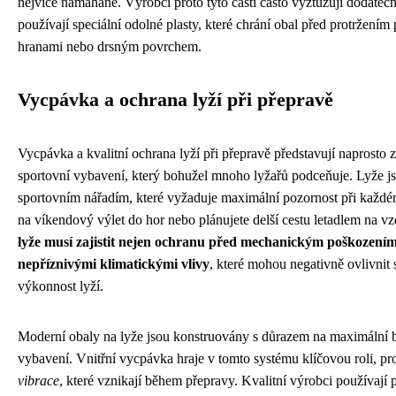
nejvíce namáhané. Výrobci proto tyto části často vyztužují dodateč
používají speciální odolné plasty, které chrání obal před protržením 
hranami nebo drsným povrchem.
Vycpávka a ochrana lyží při přepravě
Vycpávka a kvalitní ochrana lyží při přepravě představují naprosto 
sportovní vybavení, který bohužel mnoho lyžařů podceňuje. Lyže j
sportovním nářadím, které vyžaduje maximální pozornost při každém 
na víkendový výlet do hor nebo plánujete delší cestu letadlem na v
lyže musí zajistit nejen ochranu před mechanickým poškozením,
nepříznivými klimatickými vlivy
, které mohou negativně ovlivnit 
výkonnost lyží.
Moderní obaly na lyže jsou konstruovány s důrazem na maximální 
vybavení. Vnitřní vycpávka hraje v tomto systému klíčovou roli, p
vibrace
, které vznikají během přepravy. Kvalitní výrobci používají