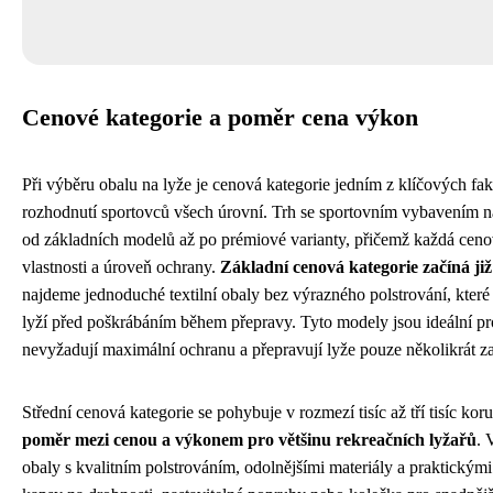
Cenové kategorie a poměr cena výkon
Při výběru obalu na lyže je cenová kategorie jedním z klíčových fak
rozhodnutí sportovců všech úrovní. Trh se sportovním vybavením n
od základních modelů až po prémiové varianty, přičemž každá cenov
vlastnosti a úroveň ochrany.
Základní cenová kategorie začíná již
najdeme jednoduché textilní obaly bez výrazného polstrování, které
lyží před poškrábáním během přepravy. Tyto modely jsou ideální pro 
nevyžadují maximální ochranu a přepravují lyže pouze několikrát z
Střední cenová kategorie se pohybuje v rozmezí tisíc až tří tisíc kor
poměr mezi cenou a výkonem pro většinu rekreačních lyžařů
. 
obaly s kvalitním polstrováním, odolnějšími materiály a praktickými