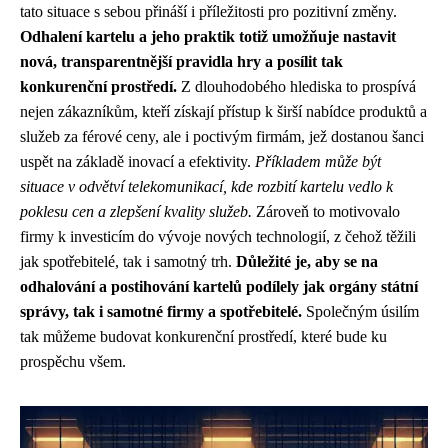
tato situace s sebou přináší i příležitosti pro pozitivní změny.
Odhalení kartelu a jeho praktik totiž umožňuje nastavit
nová, transparentnější pravidla hry a posílit tak
konkurenční prostředí.
Z dlouhodobého hlediska to prospívá
nejen zákazníkům, kteří získají přístup k širší nabídce produktů a
služeb za férové ceny, ale i poctivým firmám, jež dostanou šanci
uspět na základě inovací a efektivity.
Příkladem může být
situace v odvětví telekomunikací, kde rozbití kartelu vedlo k
poklesu cen a zlepšení kvality služeb.
Zároveň to motivovalo
firmy k investicím do vývoje nových technologií, z čehož těžili
jak spotřebitelé, tak i samotný trh.
Důležité je, aby se na
odhalování a postihování kartelů podílely jak orgány státní
správy, tak i samotné firmy a spotřebitelé.
Společným úsilím
tak můžeme budovat konkurenční prostředí, které bude ku
prospěchu všem.