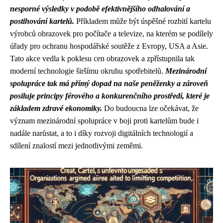
nesporné výsledky v podobě efektivnějšího odhalování a
postihování kartelů.
Příkladem může být úspěšné rozbití kartelu
výrobců obrazovek pro počítače a televize, na kterém se podílely
úřady pro ochranu hospodářské soutěže z Evropy, USA a Asie.
Tato akce vedla k poklesu cen obrazovek a zpřístupnila tak
moderní technologie širšímu okruhu spotřebitelů.
Mezinárodní
spolupráce tak má přímý dopad na naše peněženky a zároveň
posiluje principy férového a konkurenčního prostředí, které je
základem zdravé ekonomiky.
Do budoucna lze očekávat, že
význam mezinárodní spolupráce v boji proti kartelům bude i
nadále narůstat, a to i díky rozvoji digitálních technologií a
sdílení znalostí mezi jednotlivými zeměmi.