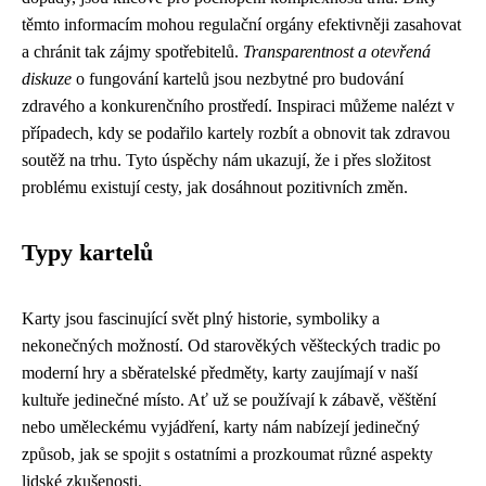
těmto informacím mohou regulační orgány efektivněji zasahovat
a chránit tak zájmy spotřebitelů.
Transparentnost a otevřená
diskuze
o fungování kartelů jsou nezbytné pro budování
zdravého a konkurenčního prostředí. Inspiraci můžeme nalézt v
případech, kdy se podařilo kartely rozbít a obnovit tak zdravou
soutěž na trhu. Tyto úspěchy nám ukazují, že i přes složitost
problému existují cesty, jak dosáhnout pozitivních změn.
Typy kartelů
Karty jsou fascinující svět plný historie, symboliky a
nekonečných možností. Od starověkých věšteckých tradic po
moderní hry a sběratelské předměty, karty zaujímají v naší
kultuře jedinečné místo. Ať už se používají k zábavě, věštění
nebo uměleckému vyjádření, karty nám nabízejí jedinečný
způsob, jak se spojit s ostatními a prozkoumat různé aspekty
lidské zkušenosti.