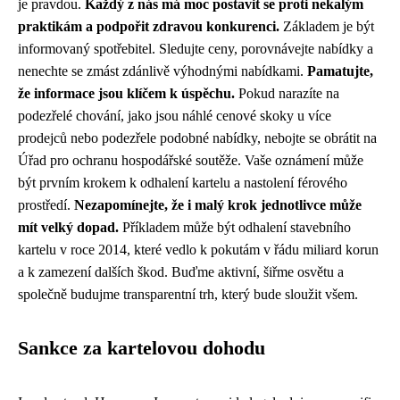
je pravdou.
Každý z nás má moc postavit se proti nekalým
praktikám a podpořit zdravou konkurenci.
Základem je být
informovaný spotřebitel. Sledujte ceny, porovnávejte nabídky a
nenechte se zmást zdánlivě výhodnými nabídkami.
Pamatujte,
že informace jsou klíčem k úspěchu.
Pokud narazíte na
podezřelé chování, jako jsou náhlé cenové skoky u více
prodejců nebo podezřele podobné nabídky, nebojte se obrátit na
Úřad pro ochranu hospodářské soutěže. Vaše oznámení může
být prvním krokem k odhalení kartelu a nastolení férového
prostředí.
Nezapomínejte, že i malý krok jednotlivce může
mít velký dopad.
Příkladem může být odhalení stavebního
kartelu v roce 2014, které vedlo k pokutám v řádu miliard korun
a k zamezení dalších škod. Buďme aktivní, šiřme osvětu a
společně budujme transparentní trh, který bude sloužit všem.
Sankce za kartelovou dohodu