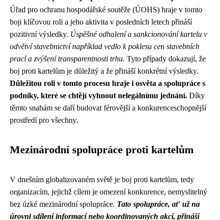
Úřad pro ochranu hospodářské soutěže (ÚOHS) hraje v tomto
boji klíčovou roli a jeho aktivita v posledních letech přináší
pozitivní výsledky.
Úspěšné odhalení a sankcionování kartelu v
odvětví stavebnictví například vedlo k poklesu cen stavebních
prací a zvýšení transparentnosti trhu.
Tyto případy dokazují, že
boj proti kartelům je důležitý a že přináší konkrétní výsledky.
Důležitou roli v tomto procesu hraje i osvěta a spolupráce s
podniky, které se chtějí vyhnout nelegálnímu jednání.
Díky
těmto snahám se daří budovat férovější a konkurenceschopnější
prostředí pro všechny.
Mezinárodní spolupráce proti kartelům
V dnešním globalizovaném světě je boj proti kartelům, tedy
organizacím, jejichž cílem je omezení konkurence, nemyslitelný
bez úzké mezinárodní spolupráce.
Tato spolupráce, ať už na
úrovni sdílení informací nebo koordinovaných akcí, přináší