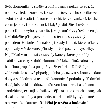
Svět ekonomiky je složitý a plný nuancí a někdy se zdá, že
podniky hledají způsoby, jak se orientovat v jeho spletitostech.
Jedním z příkladů je fenomén kartelů, tedy organizací, jejichž
cílem je omezit konkurenci. I když je důležité si uvědomit
potenciální nevýhody kartelů, jako je umělé zvyšování cen, je
také důležité přistupovat k tomuto tématu s vyváženým
pohledem. Historie nám nabízí příklady kartelů, které, ačkoliv
operovaly v šedé zóně, přinesly i určité pozitivní výsledky.
Například v minulosti existovaly kartely, které pomohly
stabilizovat ceny v době ekonomické krize, čímž zabránily
hlubšímu propadu a podpořily oživení trhu. Důležité je
zdůraznit, že takové případy je třeba posuzovat v kontextu dané
doby a s ohledem na tehdejší ekonomické podmínky. V dnešní
době, kdy se klade důraz na férovou konkurenci a ochranu
spotřebitele, existují sofistikovanější nástroje a mechanismy, jak
dosáhnout stability a prosperity na trhu, aniž by bylo nutné
omezovat konkurenci.
Důležitá je osvěta a budování