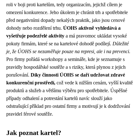
roli v boji proti kartelům, tedy organizacím, jejichž cílem je
omezení konkurence. Jeho úkolem je chránit trh a spotřebitele
před negativními dopady nekalých praktik, jako jsou cenové
dohody nebo rozdělení trhu.
ÚOHS aktivně vyhledává a
vyšetřuje podezřelé aktivity
a má pravomoc ukládat vysoké
pokuty firmám, které se na kartelové dohodě podílejí.
Důležité
je, že ÚOHS se nezaměřuje pouze na represi, ale i na prevenci.
Pro firmy pořádá workshopy a semináře, kde je seznamuje s
pravidly hospodářské soutěže a s riziky, která plynou z jejich
porušování.
Díky činnosti ÚOHS se daří udržovat zdravé
konkurenční prostředí,
což vede k nižším cenám, vyšší kvalitě
produktů a služeb a většímu výběru pro spotřebitele. Úspěšné
případy odhalení a potrestání kartelů navíc slouží jako
odstrašující příklad pro ostatní firmy a motivují je k dodržování
pravidel férové soutěže.
Jak poznat kartel?