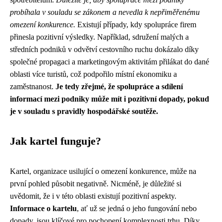
probíhala v souladu se zákonem a nevedla k nepřiměřenému
omezení konkurence.
Existují případy, kdy spolupráce firem
přinesla pozitivní výsledky. Například, sdružení malých a
středních podniků v odvětví cestovního ruchu dokázalo díky
společné propagaci a marketingovým aktivitám přilákat do dané
oblasti více turistů, což podpořilo místní ekonomiku a
zaměstnanost.
Je tedy zřejmé, že spolupráce a sdílení
informací mezi podniky může mít i pozitivní dopady, pokud
je v souladu s pravidly hospodářské soutěže.
Jak kartel funguje?
Kartel, organizace usilující o omezení konkurence, může na
první pohled působit negativně. Nicméně, je důležité si
uvědomit, že i v této oblasti existují pozitivní aspekty.
Informace o kartelu
, ať už se jedná o jeho fungování nebo
dopady, jsou klíčové pro pochopení komplexnosti trhu. Díky