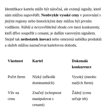
Identifikace kartelu může být náročná, ale existují signály, které
nám můžou napovědět.
Neobvykle vysoké ceny
v porovnání s
jinými regiony nebo historickými daty můžou být prvním
vodítkem.
Náhlá a nevysvětlitelná shoda cen
mezi konkurenty,
kteří dříve soupeřili s cenami, je dalším varovným signálem.
Stejně tak
nedostatek inovací
nebo omezená nabídka produktů
a služeb můžou naznačovat kartelovou dohodu.
Vlastnost
Kartel
Dokonalá
konkurence
Počet firem
Nízký (několik
Vysoký (mnoho
dominantních)
malých firem)
Vliv na
Značný (schopnost
Žádný (cenu
cenu
manipulovat s
určuje trh)
cenami)