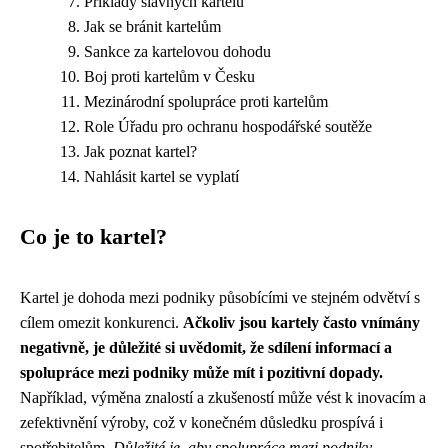
Příklady slavných kartelů
Jak se bránit kartelům
Sankce za kartelovou dohodu
Boj proti kartelům v Česku
Mezinárodní spolupráce proti kartelům
Role Úřadu pro ochranu hospodářské soutěže
Jak poznat kartel?
Nahlásit kartel se vyplatí
Co je to kartel?
Kartel je dohoda mezi podniky působícími ve stejném odvětví s
cílem omezit konkurenci.
Ačkoliv jsou kartely často vnímány
negativně, je důležité si uvědomit, že sdílení informací a
spolupráce mezi podniky může mít i pozitivní dopady.
Například, výměna znalostí a zkušeností může vést k inovacím a
zefektivnění výroby, což v konečném důsledku prospívá i
spotřebitelům.
Důležité je, aby spolupráce mezi podniky