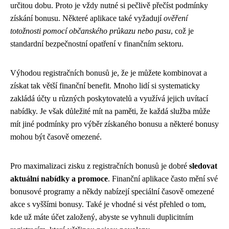
určitou dobu. Proto je vždy nutné si pečlivě přečíst podmínky
získání bonusu. Některé aplikace také vyžadují
ověření
totožnosti pomocí občanského průkazu nebo pasu
, což je
standardní bezpečnostní opatření v finančním sektoru.
Výhodou registračních bonusů je, že je můžete kombinovat a
získat tak větší finanční benefit. Mnoho lidí si systematicky
zakládá účty u různých poskytovatelů a využívá jejich uvítací
nabídky. Je však důležité mít na paměti, že každá služba může
mít jiné podmínky pro výběr získaného bonusu a některé bonusy
mohou být časově omezené.
Pro maximalizaci zisku z registračních bonusů je dobré
sledovat
aktuální nabídky a promoce
. Finanční aplikace často mění své
bonusové programy a někdy nabízejí speciální časově omezené
akce s vyššími bonusy. Také je vhodné si vést přehled o tom,
kde už máte účet založený, abyste se vyhnuli duplicitním