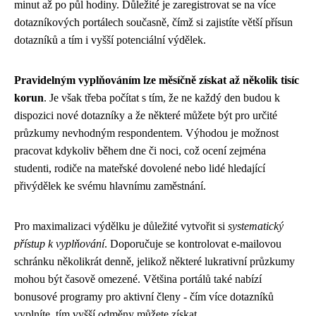
minut až po půl hodiny. Důležité je zaregistrovat se na více
dotazníkových portálech současně, čímž si zajistíte větší přísun
dotazníků a tím i vyšší potenciální výdělek.
Pravidelným vyplňováním lze měsíčně získat až několik tisíc
korun
. Je však třeba počítat s tím, že ne každý den budou k
dispozici nové dotazníky a že některé můžete být pro určité
průzkumy nevhodným respondentem. Výhodou je možnost
pracovat kdykoliv během dne či noci, což ocení zejména
studenti, rodiče na mateřské dovolené nebo lidé hledající
přivýdělek ke svému hlavnímu zaměstnání.
Pro maximalizaci výdělku je důležité vytvořit si
systematický
přístup k vyplňování
. Doporučuje se kontrolovat e-mailovou
schránku několikrát denně, jelikož některé lukrativní průzkumy
mohou být časově omezené. Většina portálů také nabízí
bonusové programy pro aktivní členy - čím více dotazníků
vyplníte, tím vyšší odměny můžete získat.