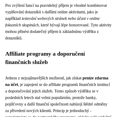
Pro zvýšení šancí na pravidelný příjem je vhodné kombinovat
vyplňování dotazníků s dalšími online aktivitami, jako je
například
testování webových stránek nebo účast v online
fokusních skupinách
, které bývají lépe honorované. Tyto aktivity
mohou přinést dodatečný příjem k základnímu výdělku z
dotazníků.
Affiliate programy a doporučení
finančních služeb
Jednou z nejzajímavějších možností, jak získat
peníze zdarma
na účet
, je zapojení se do affiliate programů finančních institucí
a doporučování jejich služeb. Tento způsob výdělku se v
posledních letech stal velmi populárním, protože banky,
pojišťovny a další finanční společnosti nabízejí štědré odměny
za přivedení nových klientů. Princip je jednoduchý -