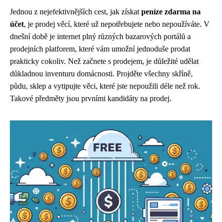
Jednou z nejefektivnějších cest, jak získat
peníze zdarma na
účet
, je prodej věcí, které už nepotřebujete nebo nepoužíváte. V
dnešní době je internet plný různých bazarových portálů a
prodejních platforem, které vám umožní jednoduše prodat
prakticky cokoliv. Než začnete s prodejem, je důležité udělat
důkladnou inventuru domácnosti. Projděte všechny skříně,
půdu, sklep a vytipujte věci, které jste nepoužili déle než rok.
Takové předměty jsou prvními kandidáty na prodej.