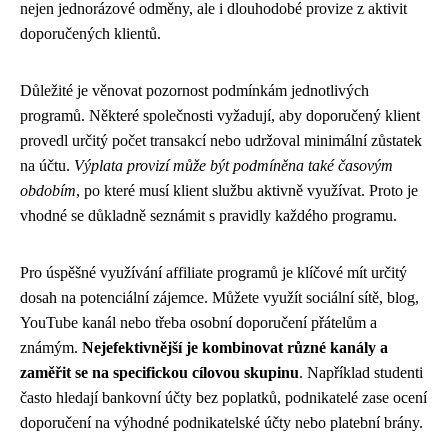
nejen jednorázové odměny, ale i dlouhodobé provize z aktivit
doporučených klientů.
Důležité je věnovat pozornost podmínkám jednotlivých
programů. Některé společnosti vyžadují, aby doporučený klient
provedl určitý počet transakcí nebo udržoval minimální zůstatek
na účtu.
Výplata provizí může být podmíněna také časovým
obdobím
, po které musí klient službu aktivně využívat. Proto je
vhodné se důkladně seznámit s pravidly každého programu.
Pro úspěšné využívání affiliate programů je klíčové mít určitý
dosah na potenciální zájemce. Můžete využít sociální sítě, blog,
YouTube kanál nebo třeba osobní doporučení přátelům a
známým.
Nejefektivnější je kombinovat různé kanály a
zaměřit se na specifickou cílovou skupinu
. Například studenti
často hledají bankovní účty bez poplatků, podnikatelé zase ocení
doporučení na výhodné podnikatelské účty nebo platební brány.