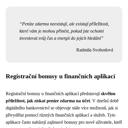
Peníze zdarma neexistují, ale existují příležitosti,
které vám je mohou přinést, pokud jste ochotni
investovat svůj čas a energii do jejich hledání
Radmila Svobodová
Registrační bonusy u finančních aplikací
Registrační bonusy u finančních aplikací představují
skvělou
příležitost, jak získat peníze zdarma na účet
. V dnešní době
digitálního bankovnictví se objevuje stále více možností, jak si
přivydělat pomocí různých finančních aplikací a služeb. Tyto
aplikace často nabízejí zajímavé bonusy pro nové uživatele, kteří