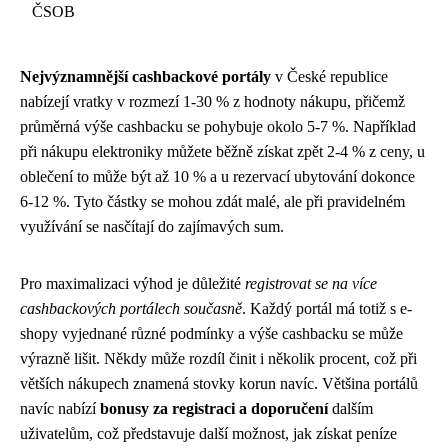
ČSOB
Nejvýznamnější cashbackové portály
v České republice
nabízejí vratky v rozmezí 1-30 % z hodnoty nákupu, přičemž
průměrná výše cashbacku se pohybuje okolo 5-7 %. Například
při nákupu elektroniky můžete běžně získat zpět 2-4 % z ceny, u
oblečení to může být až 10 % a u rezervací ubytování dokonce
6-12 %. Tyto částky se mohou zdát malé, ale při pravidelném
využívání se nasčítají do zajímavých sum.
Pro maximalizaci výhod je důležité
registrovat se na více
cashbackových portálech současně
. Každý portál má totiž s e-
shopy vyjednané různé podmínky a výše cashbacku se může
výrazně lišit. Někdy může rozdíl činit i několik procent, což při
větších nákupech znamená stovky korun navíc. Většina portálů
navíc nabízí
bonusy za registraci a doporučení
dalším
uživatelům, což představuje další možnost, jak získat peníze