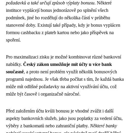
požadavků a také určují způsob výplaty bonusu
. Některé
instituce vyplácejí bonus jednorázově po splnění všech
podmínek, jiné ho rozdělují do několika částí v průběhu
stanovené doby. Existují také případy, kdy je bonus vyplácen
formou cashbacku z plateb kartou nebo jako příspěvek na
spoření.
Pro maximalizaci zisku je možné kombinovat různé bankovní
nabídky.
Český zákon umožňuje mít účty u více bank
současně
, a proto není problém využít několik bonusových
programů najednou. Je však třeba počítat s tím, že každá banka
může mít odlišné požadavky na aktivní využívání účtu, což
může být časově i organizačně náročné.
Před založením účtu kvůli bonusu je vhodné zvážit i další
aspekty bankovních služeb, jako jsou poplatky za vedení účtu,
výběry z bankomatů nebo zahraniční platby.
Některé banky