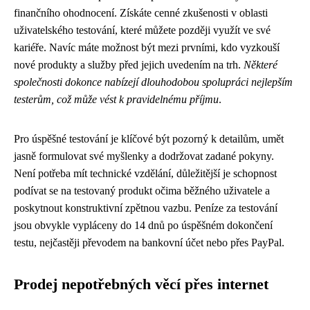
finančního ohodnocení. Získáte cenné zkušenosti v oblasti
uživatelského testování, které můžete později využít ve své
kariéře. Navíc máte možnost být mezi prvními, kdo vyzkouší
nové produkty a služby před jejich uvedením na trh.
Některé
společnosti dokonce nabízejí dlouhodobou spolupráci nejlepším
testerům, což může vést k pravidelnému příjmu
.
Pro úspěšné testování je klíčové být pozorný k detailům, umět
jasně formulovat své myšlenky a dodržovat zadané pokyny.
Není potřeba mít technické vzdělání, důležitější je schopnost
podívat se na testovaný produkt očima běžného uživatele a
poskytnout konstruktivní zpětnou vazbu. Peníze za testování
jsou obvykle vypláceny do 14 dnů po úspěšném dokončení
testu, nejčastěji převodem na bankovní účet nebo přes PayPal.
Prodej nepotřebných věcí přes internet