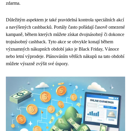
zdarma.
Důležitým aspektem je také pravidelná kontrola speciálních akcí
a navýšených cashbacků. Portály často pořádají časově omezené
kampaně, během kterých můžete získat dvojnásobný či dokonce
trojnásobný cashback. Tyto akce se obvykle konají během
významných nákupních období jako je Black Friday, Vánoce
nebo letní výprodeje. Plánováním větších nákupů na tato období
můžete výrazně zvýšit své úspory.