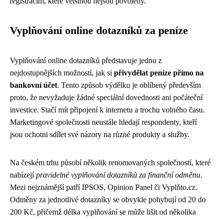
registracím, které většinou nejsou povoleny.
Vyplňování online dotazníků za peníze
Vyplňování online dotazníků představuje jednu z
nejdostupnějších možností, jak si
přivydělat peníze přímo na
bankovní účet
. Tento způsob výdělku je oblíbený především
proto, že nevyžaduje žádné speciální dovednosti ani počáteční
investice. Stačí mít připojení k internetu a trochu volného času.
Marketingové společnosti neustále hledají respondenty, kteří
jsou ochotni sdílet své názory na různé produkty a služby.
Na českém trhu působí několik renomovaných společností, které
nabízejí
pravidelné vyplňování dotazníků za finanční odměnu
.
Mezi nejznámější patří IPSOS, Opinion Panel či Vyplňto.cz.
Odměny za jednotlivé dotazníky se obvykle pohybují od 20 do
200 Kč, přičemž délka vyplňování se může lišit od několika