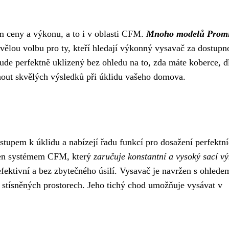
 ceny a výkonu, a to i v oblasti CFM.
Mnoho modelů Prom
vělou volbu pro ty, kteří hledají výkonný vysavač za dostupn
ude perfektně uklizený bez ohledu na to, zda máte koberce, d
ut skvělých výsledků při úklidu vašeho domova.
upem k úklidu a nabízejí řadu funkcí pro dosažení perfektn
en systémem CFM, který
zaručuje konstantní a vysoký sací v
fektivní a bez zbytečného úsilí. Vysavač je navržen s ohlede
e stísněných prostorech. Jeho tichý chod umožňuje vysávat v