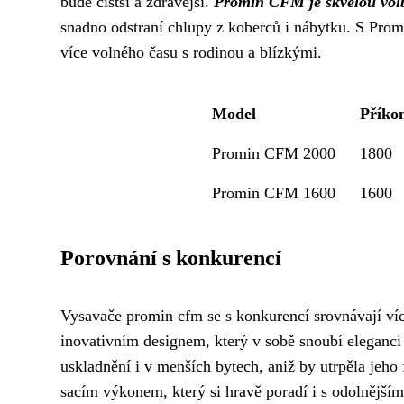
bude čistší a zdravější.
Promin CFM je skvělou volb
snadno odstraní chlupy z koberců i nábytku. S Pro
více volného času s rodinou a blízkými.
Model
Příko
Promin CFM 2000
1800
Promin CFM 1600
1600
Porovnání s konkurencí
Vysavače promin cfm se s konkurencí srovnávají ví
inovativním designem, který v sobě snoubí eleganc
uskladnění i v menších bytech, aniž by utrpěla je
sacím výkonem, který si hravě poradí i s odolnějšími