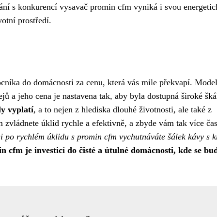
ní s konkurencí vysavač promin cfm vyniká i svou energeti
votní prostředí.
níka do domácnosti za cenu, která vás mile překvapí. Mode
ů a jeho cena je nastavena tak, aby byla dostupná široké šká
dy vyplatí
, a to nejen z hlediska dlouhé životnosti, ale také z
 zvládnete úklid rychle a efektivně, a zbyde vám tak více ča
 si po rychlém úklidu s promin cfm vychutnáváte šálek kávy s 
n cfm je investicí do čisté a útulné domácnosti, kde se bu