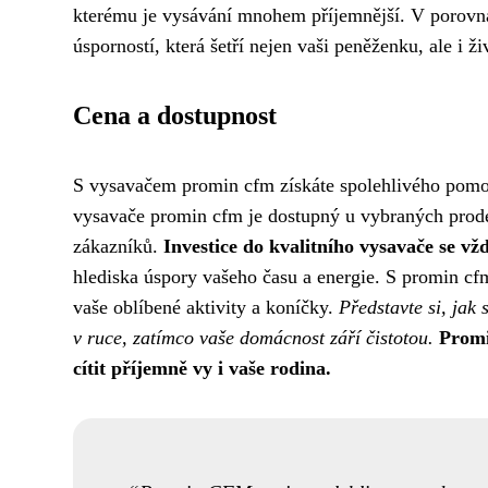
kterému je vysávání mnohem příjemnější. V porovná
úsporností, která šetří nejen vaši peněženku, ale i ži
Cena a dostupnost
S vysavačem promin cfm získáte spolehlivého pomoc
vysavače promin cfm je dostupný u vybraných prodej
zákazníků.
Investice do kvalitního vysavače se vž
hlediska úspory vašeho času a energie. S promin cfm
vaše oblíbené aktivity a koníčky.
Představte si, jak
v ruce, zatímco vaše domácnost září čistotou.
Promi
cítit příjemně vy i vaše rodina.