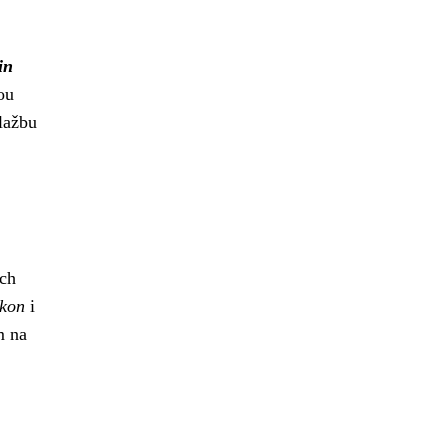
in
ou
lažbu
ích
ýkon
i
m na