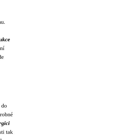
nu.
ukce
ní
de
 do
drobné
rgici
ti tak