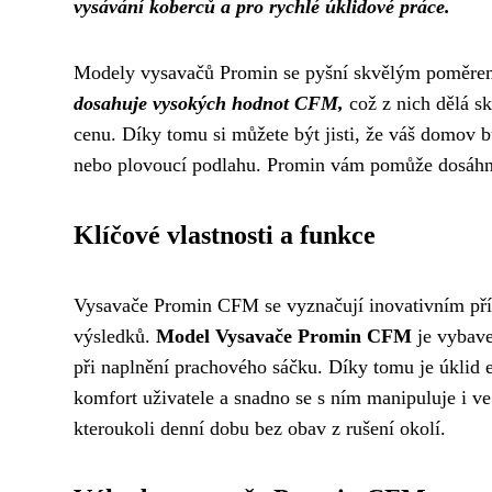
vysávání koberců a pro rychlé úklidové práce.
Modely vysavačů Promin se pyšní skvělým poměrem
dosahuje vysokých hodnot CFM,
což z nich dělá sk
cenu. Díky tomu si můžete být jisti, že váš domov b
nebo plovoucí podlahu. Promin vám pomůže dosáhno
Klíčové vlastnosti a funkce
Vysavače Promin CFM se vyznačují inovativním příst
výsledků.
Model Vysavače Promin CFM
je vybav
při naplnění prachového sáčku. Díky tomu je úklid e
komfort uživatele a snadno se s ním manipuluje i v
kteroukoli denní dobu bez obav z rušení okolí.