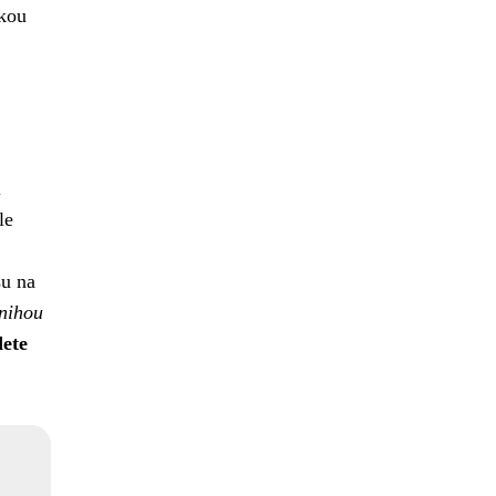
ckou
l
le
su na
knihou
dete