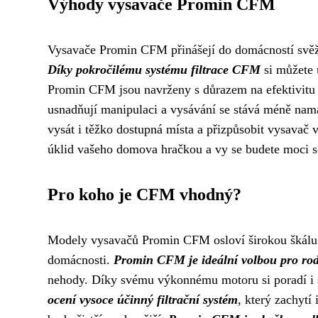
Výhody vysavače Promin CFM
Vysavače Promin CFM přinášejí do domácností svěží
Díky pokročilému systému filtrace CFM
si můžete 
Promin CFM jsou navrženy s důrazem na efektivitu 
usnadňují manipulaci a vysávání se stává méně nam
vysát i těžko dostupná místa a přizpůsobit vysav
úklid vašeho domova hračkou a vy se budete moci sou
Pro koho je CFM vhodný?
Modely vysavačů Promin CFM osloví širokou škálu u
domácnosti.
Promin CFM je ideální volbou pro rod
nehody. Díky svému výkonnému motoru si poradí i s
ocení vysoce účinný filtrační systém
, který zachytí