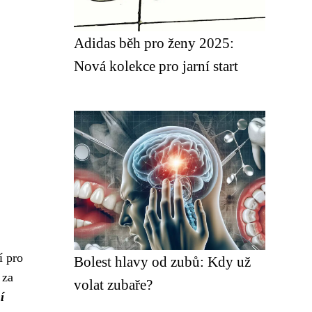
Adidas běh pro ženy 2025:
Nová kolekce pro jarní start
í pro
Bolest hlavy od zubů: Kdy už
 za
volat zubaře?
í