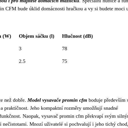
ou i pro majitele domácích mazlíčků
. Speciální hubice a fu
min CFM bude úklid domácnosti hračkou a vy si budete moci u
n (W)
Objem sáčku (l)
Hlučnost (dB)
3
78
2.5
75
ce než dobře.
Model vysavače promin cfm
boduje především
i a praktičnost. Jeho kompaktní rozměry umožňují snadné
ho funkčnost. Naopak, vysavač promin cfm překvapí svým siln
 nečistotami. Mnozí uživatelé si pochvalují i jeho tichý chod