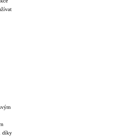
nkce
žívat
 svým
ým
, díky