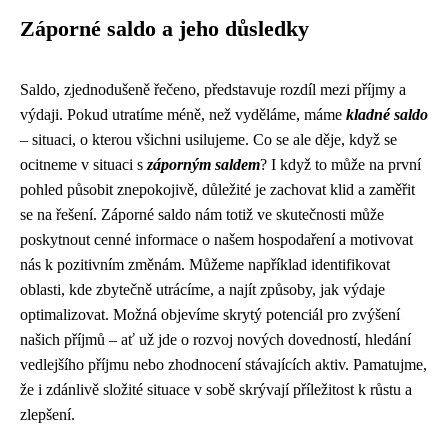
Záporné saldo a jeho důsledky
Saldo, zjednodušeně řečeno, představuje rozdíl mezi příjmy a
výdaji. Pokud utratíme méně, než vyděláme, máme
kladné saldo
– situaci, o kterou všichni usilujeme. Co se ale děje, když se
ocitneme v situaci s
záporným saldem
? I když to může na první
pohled působit znepokojivě, důležité je zachovat klid a zaměřit
se na řešení. Záporné saldo nám totiž ve skutečnosti může
poskytnout cenné informace o našem hospodaření a motivovat
nás k pozitivním změnám. Můžeme například identifikovat
oblasti, kde zbytečně utrácíme, a najít způsoby, jak výdaje
optimalizovat. Možná objevíme skrytý potenciál pro zvýšení
našich příjmů – ať už jde o rozvoj nových dovedností, hledání
vedlejšího příjmu nebo zhodnocení stávajících aktiv. Pamatujme,
že i zdánlivě složité situace v sobě skrývají příležitost k růstu a
zlepšení.