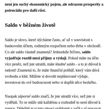
není jen suchý ekonomický pojem, ale odrazem prosperity a
potenciálu pro další růst.
Saldo v běžném životě
Saldo je slovo, které slýcháme často, ať už v souvislosti s
bankovním účtem, rodinným rozpočtem nebo třeba v obchodě.
Co ale saldo vlastně znamená? Jednoduše řečeno,
saldo
vyjadřuje rozdíl mezi příjmy a výdaji
. Pokud máte na účtu
více peněz, než jste utratili, máte
kladné saldo
- a to je důvod k
radosti! Znamená to, že máte finanční polštář, který vám dává
svobodu a klid. Můžete si dovolit neplánované výdaje,
investovat do své budoucnosti nebo si dopřát něco hezkého.
Naopak
záporné saldo
značí, že jste utratili více, než jste si
vydělali. To se může stát každému a rozhodně to není důvod k
panice. Důležité je si tuto situaci uvědomit a začít s ní pracovat.