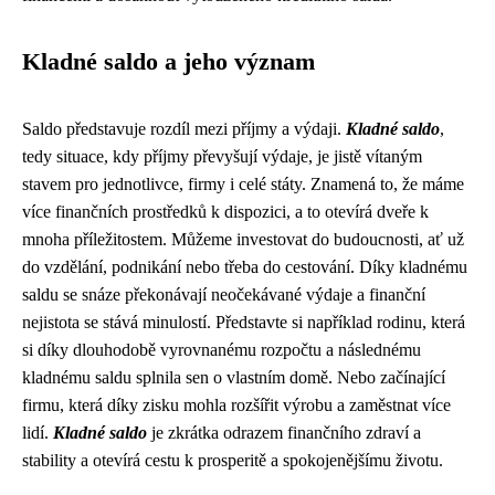
Kladné saldo a jeho význam
Saldo představuje rozdíl mezi příjmy a výdaji.
Kladné saldo
,
tedy situace, kdy příjmy převyšují výdaje, je jistě vítaným
stavem pro jednotlivce, firmy i celé státy. Znamená to, že máme
více finančních prostředků k dispozici, a to otevírá dveře k
mnoha příležitostem. Můžeme investovat do budoucnosti, ať už
do vzdělání, podnikání nebo třeba do cestování. Díky kladnému
saldu se snáze překonávají neočekávané výdaje a finanční
nejistota se stává minulostí. Představte si například rodinu, která
si díky dlouhodobě vyrovnanému rozpočtu a následnému
kladnému saldu splnila sen o vlastním domě. Nebo začínající
firmu, která díky zisku mohla rozšířit výrobu a zaměstnat více
lidí.
Kladné saldo
je zkrátka odrazem finančního zdraví a
stability a otevírá cestu k prosperitě a spokojenějšímu životu.