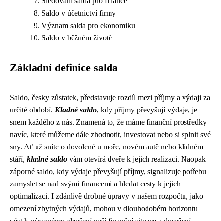
Sledování salda pro finance
Saldo v účetnictví firmy
Význam salda pro ekonomiku
Saldo v běžném životě
Základní definice salda
Saldo, česky zůstatek, představuje rozdíl mezi příjmy a výdaji za
určité období.
Kladné saldo
, kdy příjmy převyšují výdaje, je
snem každého z nás. Znamená to, že máme finanční prostředky
navíc, které můžeme dále zhodnotit, investovat nebo si splnit své
sny. Ať už sníte o dovolené u moře, novém autě nebo klidném
stáří,
kladné saldo
vám otevírá dveře k jejich realizaci. Naopak
záporné saldo, kdy výdaje převyšují příjmy, signalizuje potřebu
zamyslet se nad svými financemi a hledat cesty k jejich
optimalizaci. I zdánlivě drobné úpravy v našem rozpočtu, jako
omezení zbytných výdajů, mohou v dlouhodobém horizontu
vést k výraznému zlepšení naší finanční situace a dosažení