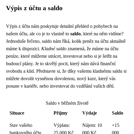
Výpis z účtu a saldo
Výpis z účtu nám poskytuje detailní přehled o pohybech na
našem účtu, ale co je to vlastně to
saldo
, které na něm vidíme?
Jednoduše řečeno, saldo nám říká, kolik peněz na účtu aktuálně
máme k dispozici.
Kladné saldo
znamená, že máme na účtu
peníze, které můžeme utrácet, investovat nebo si je šetřit na
budoucí plány. Je to skvělý pocit, který nám dává finanční
svobodu a klid. Představte si, že díky vašemu kladnému saldu si
můžete dovolit vysněnou dovolenou, nový kurz, který vás
posune v kariéře, nebo investovat do vzdělání vašich dětí.
Saldo v běžném životě
Situace
Příjmy
Výdaje
Saldo
Stav vašeho
Výplata:
Nájem: 10
+15
bankovního účtu
25 000 Kč
000 Kč
000