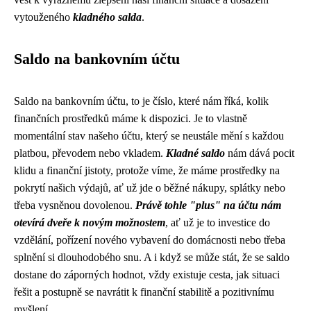
vytouženého
kladného salda
.
Saldo na bankovním účtu
Saldo na bankovním účtu, to je číslo, které nám říká, kolik
finančních prostředků máme k dispozici. Je to vlastně
momentální stav našeho účtu, který se neustále mění s každou
platbou, převodem nebo vkladem.
Kladné saldo
nám dává pocit
klidu a finanční jistoty, protože víme, že máme prostředky na
pokrytí našich výdajů, ať už jde o běžné nákupy, splátky nebo
třeba vysněnou dovolenou.
Právě tohle "plus" na účtu nám
otevírá dveře k novým možnostem
, ať už je to investice do
vzdělání, pořízení nového vybavení do domácnosti nebo třeba
splnění si dlouhodobého snu. A i když se může stát, že se saldo
dostane do záporných hodnot, vždy existuje cesta, jak situaci
řešit a postupně se navrátit k finanční stabilitě a pozitivnímu
myšlení.