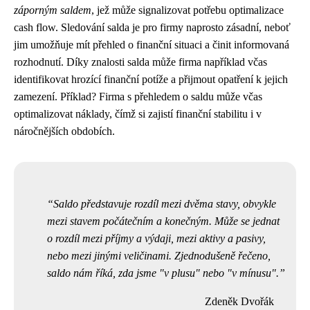
záporným saldem
, jež může signalizovat potřebu optimalizace
cash flow. Sledování salda je pro firmy naprosto zásadní, neboť
jim umožňuje mít přehled o finanční situaci a činit informovaná
rozhodnutí. Díky znalosti salda může firma například včas
identifikovat hrozící finanční potíže a přijmout opatření k jejich
zamezení. Příklad? Firma s přehledem o saldu může včas
optimalizovat náklady, čímž si zajistí finanční stabilitu i v
náročnějších obdobích.
Saldo představuje rozdíl mezi dvěma stavy, obvykle
mezi stavem počátečním a konečným. Může se jednat
o rozdíl mezi příjmy a výdaji, mezi aktivy a pasivy,
nebo mezi jinými veličinami. Zjednodušeně řečeno,
saldo nám říká, zda jsme "v plusu" nebo "v mínusu".
Zdeněk Dvořák