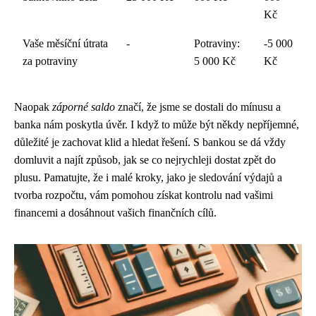
Kč
Vaše měsíční útrata
-
Potraviny:
-5 000
za potraviny
5 000 Kč
Kč
Naopak
záporné saldo
značí, že jsme se dostali do mínusu a
banka nám poskytla úvěr. I když to může být někdy nepříjemné,
důležité je zachovat klid a hledat řešení. S bankou se dá vždy
domluvit a najít způsob, jak se co nejrychleji dostat zpět do
plusu. Pamatujte, že i malé kroky, jako je sledování výdajů a
tvorba rozpočtu, vám pomohou získat kontrolu nad vašimi
financemi a dosáhnout vašich finančních cílů.