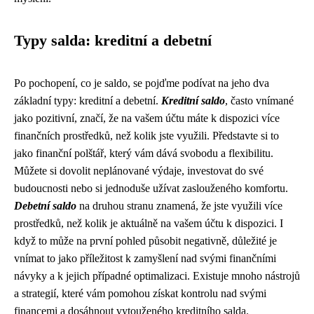
Typy salda: kreditní a debetní
Po pochopení, co je saldo, se pojďme podívat na jeho dva
základní typy: kreditní a debetní.
Kreditní saldo
, často vnímané
jako pozitivní, značí, že na vašem účtu máte k dispozici více
finančních prostředků, než kolik jste využili. Představte si to
jako finanční polštář, který vám dává svobodu a flexibilitu.
Můžete si dovolit neplánované výdaje, investovat do své
budoucnosti nebo si jednoduše užívat zaslouženého komfortu.
Debetní saldo
na druhou stranu znamená, že jste využili více
prostředků, než kolik je aktuálně na vašem účtu k dispozici. I
když to může na první pohled působit negativně, důležité je
vnímat to jako příležitost k zamyšlení nad svými finančními
návyky a k jejich případné optimalizaci. Existuje mnoho nástrojů
a strategií, které vám pomohou získat kontrolu nad svými
financemi a dosáhnout vytouženého kreditního salda.