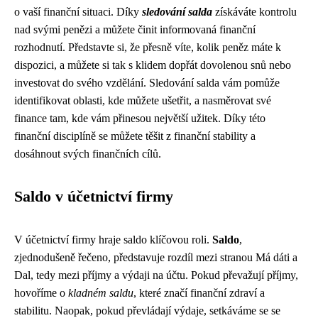
o vaší finanční situaci. Díky
sledování salda
získáváte kontrolu
nad svými penězi a můžete činit informovaná finanční
rozhodnutí. Představte si, že přesně víte, kolik peněz máte k
dispozici, a můžete si tak s klidem dopřát dovolenou snů nebo
investovat do svého vzdělání. Sledování salda vám pomůže
identifikovat oblasti, kde můžete ušetřit, a nasměrovat své
finance tam, kde vám přinesou největší užitek. Díky této
finanční disciplíně se můžete těšit z finanční stability a
dosáhnout svých finančních cílů.
Saldo v účetnictví firmy
V účetnictví firmy hraje saldo klíčovou roli.
Saldo
,
zjednodušeně řečeno, představuje rozdíl mezi stranou Má dáti a
Dal, tedy mezi příjmy a výdaji na účtu. Pokud převažují příjmy,
hovoříme o
kladném saldu
, které značí finanční zdraví a
stabilitu. Naopak, pokud převládají výdaje, setkáváme se se