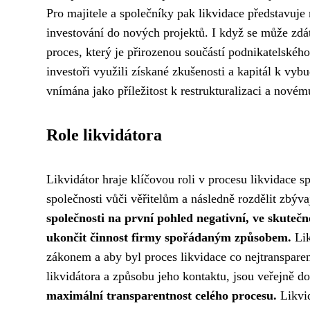
Pro majitele a společníky pak likvidace představuje
investování do nových projektů. I když se může zdát 
proces, který je přirozenou součástí podnikatelského
investoři využili získané zkušenosti a kapitál k vyb
vnímána jako příležitost k restrukturalizaci a novém
Role likvidátora
Likvidátor hraje klíčovou roli v procesu likvidace s
společnosti vůči věřitelům a následně rozdělit zbýv
společnosti na první pohled negativní, ve skuteč
ukončit činnost firmy spořádaným způsobem.
Lik
zákonem a aby byl proces likvidace co nejtransparen
likvidátora a způsobu jeho kontaktu, jsou veřejně d
maximální transparentnost celého procesu.
Likvid