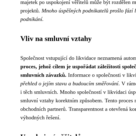
majetek po uspokojení věřitelů může být rozdělen m
projektů.
Mnoho úspěšných podnikatelů prošlo fází li
podnikání.
Vliv na smluvní vztahy
Společnost vstupující do likvidace neznamená auto
proces, jehož cílem je uspořádat záležitosti spo
smluvních závazků.
Informace o společnosti v likv
přehled o jejím stavu a budoucím směřování
. V rám
i těch smluvních. Mnoho společností v likvidaci úsp
smluvní vztahy korektním způsobem. Tento proces můž
obchodních partnerů. Transparentnost a otevřená k
výhodných řešení.