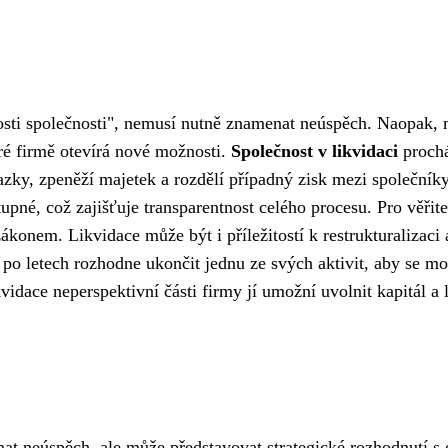
nosti společnosti", nemusí nutně znamenat neúspěch. Naopak,
eré firmě otevírá nové možnosti.
Společnost v likvidaci
proch
ky, zpeněží majetek a rozdělí případný zisk mezi společníky
upné, což zajišťuje transparentnost celého procesu. Pro věřite
konem. Likvidace může být i příležitostí k restrukturalizaci 
e po letech rozhodne ukončit jednu ze svých aktivit, aby se m
idace neperspektivní části firmy jí umožní uvolnit kapitál a 
at neúspěch, ale může představovat strategické rozhodnutí s 