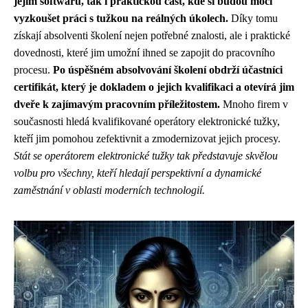
jejím softwaru, tak i praktickou část, kde si budou moci
vyzkoušet práci s tužkou na reálných úkolech.
Díky tomu
získají absolventi školení nejen potřebné znalosti, ale i praktické
dovednosti, které jim umožní ihned se zapojit do pracovního
procesu.
Po úspěšném absolvování školení obdrží účastníci
certifikát, který je dokladem o jejich kvalifikaci a otevírá jim
dveře k zajímavým pracovním příležitostem.
Mnoho firem v
současnosti hledá kvalifikované operátory elektronické tužky,
kteří jim pomohou zefektivnit a zmodernizovat jejich procesy.
Stát se operátorem elektronické tužky tak představuje skvělou
volbu pro všechny, kteří hledají perspektivní a dynamické
zaměstnání v oblasti moderních technologií.