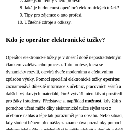
Jaké jsou trendy v této profesi?
Jaká je budoucnost operátorů elektronických tužek?
Tipy pro zájemce o tuto profesi.
Užitečné zdroje a odkazy.
Kdo je operátor elektronické tužky?
Operátor elektronické tužky je v dnešní době nepostradatelným
článkem vzdělávacího procesu. Tato profese, která se
dynamicky rozvíjí, otevírá dveře modernímu a efektivnímu
způsobu výuky. Pomocí speciální elektronické tužky
operátor
zaznamenává důležité informace z učebnic, pracovních sešitů a
dalších výukových materiálů, čímž vytváří interaktivní prostředí
pro žáky i studenty. Představte si například
možnost
, kdy žák s
poruchou učení může díky elektronické tužce slyšet text z
učebnice nahlas a lépe tak porozumět jeho obsahu. Nebo situaci,
kdy student během přednášky zaznamenává poznámky pomocí
elektronické tužky a následně si je může přehrát a doplnit o další