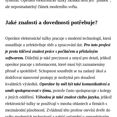
systému. Operátor elektronické tužky zkrátka není jen "pisálek",
ale nepostradatelný článek moderního světa.
Jaké znalosti a dovednosti potřebuje?
Operátor elektronické tužky pracuje s moderní technologií, která
usnadňuje a zefektivňuje sběr a zpracování dat.
Pro tuto profesi
je proto klíčová znalost práce s počítačem a příslušným
softwarem.
Důležitá je také preciznost a smysl pro detail, jelikož
operátor pracuje s informacemi, které musí být zaznamenány
přesně a spolehlivě. Schopnost soustředit se na zadaný úkol a
dodržovat stanovené postupy je nezbytná pro dosažení
kvalitních výsledků.
Operátor by měl být také komunikativní a
umět spolupracovat v týmu,
protože často spolupracuje s kolegy
z jiných oddělení.
Výhodou je také znalost cizího jazyka,
jelikož
elektronické tužky se používají v mnoha oblastech a firmách s
mezinárodní působností. Zvládnutí této profese otevírá dveře do
světa moderních technologií a nabízí uplatnění v perspektivním