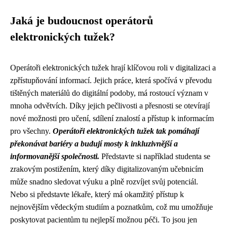
Jaká je budoucnost operátorů
elektronických tužek?
Operátoři elektronických tužek hrají klíčovou roli v digitalizaci a
zpřístupňování informací. Jejich práce, která spočívá v převodu
tištěných materiálů do digitální podoby, má rostoucí význam v
mnoha odvětvích. Díky jejich pečlivosti a přesnosti se otevírají
nové možnosti pro učení, sdílení znalostí a přístup k informacím
pro všechny.
Operátoři elektronických tužek tak pomáhají
překonávat bariéry a budují mosty k inkluzivnější a
informovanější společnosti.
Představte si například studenta se
zrakovým postižením, který díky digitalizovaným učebnicím
může snadno sledovat výuku a plně rozvíjet svůj potenciál.
Nebo si představte lékaře, který má okamžitý přístup k
nejnovějším vědeckým studiím a poznatkům, což mu umožňuje
poskytovat pacientům tu nejlepší možnou péči. To jsou jen