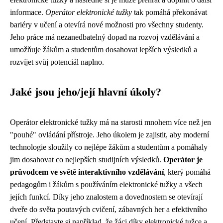
informace.
Operátor elektronické tužky
tak pomáhá překonávat
bariéry v učení a otevírá nové možnosti pro všechny studenty.
Jeho práce má nezanedbatelný dopad na rozvoj vzdělávání a
umožňuje žákům a studentům dosahovat lepších výsledků a
rozvíjet svůj potenciál naplno.
Jaké jsou jeho/její hlavní úkoly?
Operátor elektronické tužky má na starosti mnohem více než jen
"pouhé" ovládání přístroje. Jeho úkolem je zajistit, aby moderní
technologie sloužily co nejlépe žákům a studentům a pomáhaly
jim dosahovat co nejlepších studijních výsledků.
Operátor je
průvodcem ve světě interaktivního vzdělávání
, který pomáhá
pedagogům i žákům s používáním elektronické tužky a všech
jejích funkcí. Díky jeho znalostem a dovednostem se otevírají
dveře do světa poutavých cvičení, zábavných her a efektivního
učení. Představte si například, že žáci díky elektronické tužce a