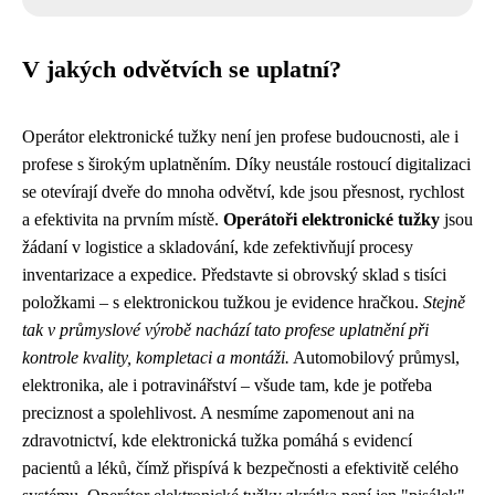
V jakých odvětvích se uplatní?
Operátor elektronické tužky není jen profese budoucnosti, ale i
profese s širokým uplatněním. Díky neustále rostoucí digitalizaci
se otevírají dveře do mnoha odvětví, kde jsou přesnost, rychlost
a efektivita na prvním místě.
Operátoři elektronické tužky
jsou
žádaní v logistice a skladování, kde zefektivňují procesy
inventarizace a expedice. Představte si obrovský sklad s tisíci
položkami – s elektronickou tužkou je evidence hračkou.
Stejně
tak v průmyslové výrobě nachází tato profese uplatnění při
kontrole kvality, kompletaci a montáži.
Automobilový průmysl,
elektronika, ale i potravinářství – všude tam, kde je potřeba
preciznost a spolehlivost. A nesmíme zapomenout ani na
zdravotnictví, kde elektronická tužka pomáhá s evidencí
pacientů a léků, čímž přispívá k bezpečnosti a efektivitě celého