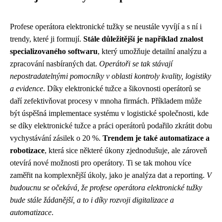
Profese operátora elektronické tužky se neustále vyvíjí a s ní i
trendy, které ji formují.
Stále důležitější je například znalost
specializovaného softwaru
, který umožňuje detailní analýzu a
zpracování nasbíraných dat.
Operátoři se tak stávají
nepostradatelnými pomocníky v oblasti kontroly kvality, logistiky
a evidence
. Díky elektronické tužce a šikovnosti operátorů se
daří zefektivňovat procesy v mnoha firmách. Příkladem může
být úspěšná implementace systému v logistické společnosti, kde
se díky elektronické tužce a práci operátorů podařilo zkrátit dobu
vychystávání zásilek o 20 %.
Trendem je také automatizace a
robotizace
, která sice některé úkony zjednodušuje, ale zároveň
otevírá nové možnosti pro operátory. Ti se tak mohou více
zaměřit na komplexnější úkoly, jako je analýza dat a reporting.
V
budoucnu se očekává, že profese operátora elektronické tužky
bude stále žádanější, a to i díky rozvoji digitalizace a
automatizace
.