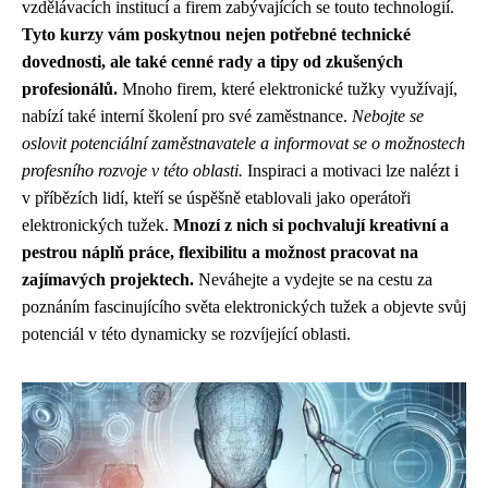
vzdělávacích institucí a firem zabývajících se touto technologií.
Tyto kurzy vám poskytnou nejen potřebné technické
dovednosti, ale také cenné rady a tipy od zkušených
profesionálů.
Mnoho firem, které elektronické tužky využívají,
nabízí také interní školení pro své zaměstnance.
Nebojte se
oslovit potenciální zaměstnavatele a informovat se o možnostech
profesního rozvoje v této oblasti.
Inspiraci a motivaci lze nalézt i
v příbězích lidí, kteří se úspěšně etablovali jako operátoři
elektronických tužek.
Mnozí z nich si pochvalují kreativní a
pestrou náplň práce, flexibilitu a možnost pracovat na
zajímavých projektech.
Neváhejte a vydejte se na cestu za
poznáním fascinujícího světa elektronických tužek a objevte svůj
potenciál v této dynamicky se rozvíjející oblasti.