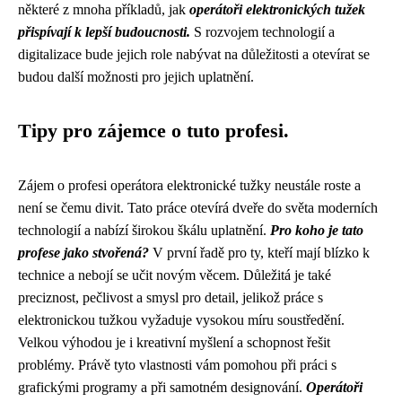
některé z mnoha příkladů, jak
operátoři elektronických tužek
přispívají k lepší budoucnosti.
S rozvojem technologií a
digitalizace bude jejich role nabývat na důležitosti a otevírat se
budou další možnosti pro jejich uplatnění.
Tipy pro zájemce o tuto profesi.
Zájem o profesi operátora elektronické tužky neustále roste a
není se čemu divit. Tato práce otevírá dveře do světa moderních
technologií a nabízí širokou škálu uplatnění.
Pro koho je tato
profese jako stvořená?
V první řadě pro ty, kteří mají blízko k
technice a nebojí se učit novým věcem. Důležitá je také
preciznost, pečlivost a smysl pro detail, jelikož práce s
elektronickou tužkou vyžaduje vysokou míru soustředění.
Velkou výhodou je i kreativní myšlení a schopnost řešit
problémy. Právě tyto vlastnosti vám pomohou při práci s
grafickými programy a při samotném designování.
Operátoři