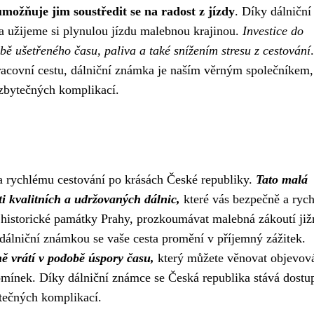
umožňuje jim soustředit se na radost z jízdy
. Díky dálniční
 užijeme si plynulou jízdu malebnou krajinou.
Investice do
 ušetřeného času, paliva a také snížením stresu z cestování
racovní cestu, dálniční známka je naším věrným společníkem,
zbytečných komplikací.
 rychlému cestování po krásách České republiky.
Tato malá
ti kvalitních a udržovaných dálnic,
které vás bezpečně a rych
t historické památky Prahy, prozkoumávat malebná zákoutí již
dálniční známkou se vaše cesta promění v příjemný zážitek.
 vrátí v podobě úspory času,
který můžete věnovat objevov
mínek. Díky dálniční známce se Česká republika stává dostup
ytečných komplikací.