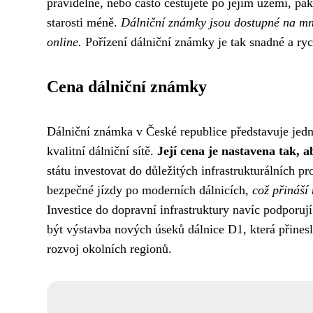
pravidelně, nebo často cestujete po jejím území, pak
starosti méně.
Dálniční známky jsou dostupné na mno
online.
Pořízení dálniční známky je tak snadné a ryc
Cena dálniční známky
Dálniční známka v České republice představuje jedn
kvalitní dálniční sítě.
Její cena je nastavena tak, 
státu investovat do důležitých infrastrukturálních 
bezpečné jízdy po moderních dálnicích,
což přináší 
Investice do dopravní infrastruktury navíc podporu
být výstavba nových úseků dálnice D1, která přinesl
rozvoj okolních regionů.