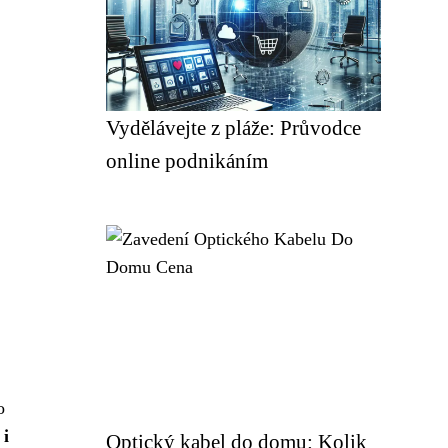
Vydělávejte z pláže: Průvodce
online podnikáním
o
 i
Optický kabel do domu: Kolik