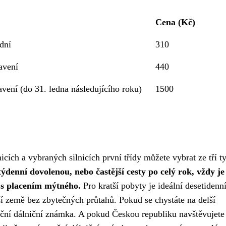
Cena (Kč)
dní
310
avení
440
avení (do 31. ledna následujícího roku)
1500
cích a vybraných silnicích první třídy můžete vybrat ze tří t
týdenní dovolenou, nebo častější cesty po celý rok, vždy je
i s placením mýtného.
Pro kratší pobyty je ideální desetidenn
ší země bez zbytečných průtahů. Pokud se chystáte na delší
íční dálniční známka. A pokud Českou republiku navštěvujete