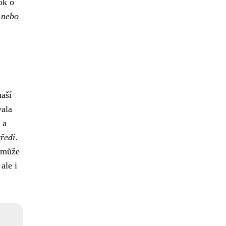
ok o
 nebo
naší
vala
 a
tředí
.
m může
ale i