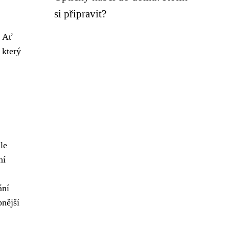
si připravit?
. Ať
 který
le
ní
ání
nější