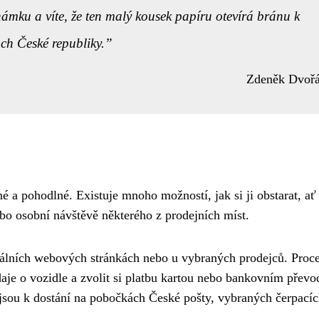
námku a víte, že ten malý kousek papíru otevírá bránu k
h České republiky.
Zdeněk Dvoř
é a pohodlné. Existuje mnoho možností, jak si ji obstarat, ať
o osobní návštěvě některého z prodejních míst.
iálních webových stránkách nebo u vybraných prodejců. Proc
údaje o vozidle a zvolit si platbu kartou nebo bankovním přev
jsou k dostání na pobočkách České pošty, vybraných čerpací