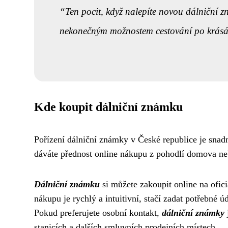
Ten pocit, když nalepíte novou dálniční z
nekonečným možnostem cestování po krásác
Kde koupit dálniční známku
Pořízení dálniční známky v České republice je snadn
dáváte přednost online nákupu z pohodlí domova neb
Dálniční známku
si můžete zakoupit online na ofic
nákupu je rychlý a intuitivní, stačí zadat potřebné 
Pokud preferujete osobní kontakt,
dálniční známky
stanicích a dalších smluvních prodejních místech.