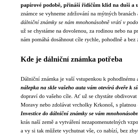
papírové podobě, přináší řidičům klid na duši a 
známce se vyhneme zdržování na mýtných branách a
dálniční známky se nám mnohonásobně vrátí v podobě
už se chystáme na dovolenou, za rodinou nebo na p
nám pomáhá dosáhnout cíle rychle, pohodlně a bez 
Kde je dálniční známka potřeba
Dálniční známka je vaší vstupenkou k pohodlnému a
nálepka na skle vašeho auta vám otevírá dveře k sí
dopraví do vašeho cíle. Ať už se chystáte obdivova
Moravy nebo zdolávat vrcholky Krkonoš, s platnou 
Investice do dálniční známky se vám mnohonásobně
krás naší země a vytváření nezapomenutelných vzpo
a vy si tak můžete vychutnat vše, co nabízí, bez zb