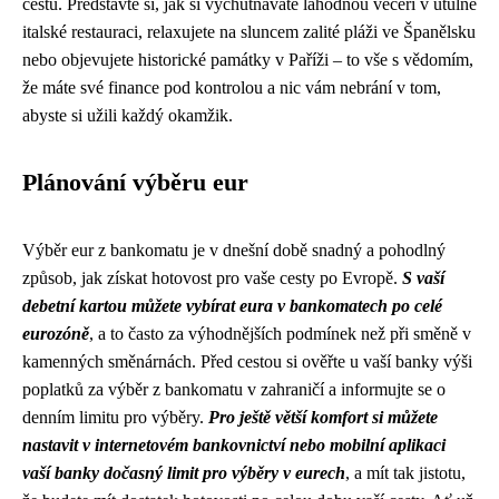
cestu. Představte si, jak si vychutnáváte lahodnou večeři v útulné
italské restauraci, relaxujete na sluncem zalité pláži ve Španělsku
nebo objevujete historické památky v Paříži – to vše s vědomím,
že máte své finance pod kontrolou a nic vám nebrání v tom,
abyste si užili každý okamžik.
Plánování výběru eur
Výběr eur z bankomatu je v dnešní době snadný a pohodlný
způsob, jak získat hotovost pro vaše cesty po Evropě.
S vaší
debetní kartou můžete vybírat eura v bankomatech po celé
eurozóně
, a to často za výhodnějších podmínek než při směně v
kamenných směnárnách. Před cestou si ověřte u vaší banky výši
poplatků za výběr z bankomatu v zahraničí a informujte se o
denním limitu pro výběry.
Pro ještě větší komfort si můžete
nastavit v internetovém bankovnictví nebo mobilní aplikaci
vaší banky dočasný limit pro výběry v eurech
, a mít tak jistotu,