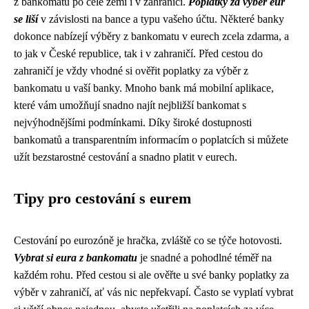
z bankomatů po celé zemi i v zahraničí.
Poplatky za výběr eur
se liší
v závislosti na bance a typu vašeho účtu. Některé banky
dokonce nabízejí výběry z bankomatu v eurech zcela zdarma, a
to jak v České republice, tak i v zahraničí. Před cestou do
zahraničí je vždy vhodné si ověřit poplatky za výběr z
bankomatu u vaší banky. Mnoho bank má mobilní aplikace,
které vám umožňují snadno najít nejbližší bankomat s
nejvýhodnějšími podmínkami. Díky široké dostupnosti
bankomatů a transparentním informacím o poplatcích si můžete
užít bezstarostné cestování a snadno platit v eurech.
Tipy pro cestování s eurem
Cestování po eurozóně je hračka, zvláště co se týče hotovosti.
Vybrat si eura z bankomatu
je snadné a pohodlné téměř na
každém rohu. Před cestou si ale ověřte u své banky poplatky za
výběr v zahraničí, ať vás nic nepřekvapí. Často se vyplatí vybrat