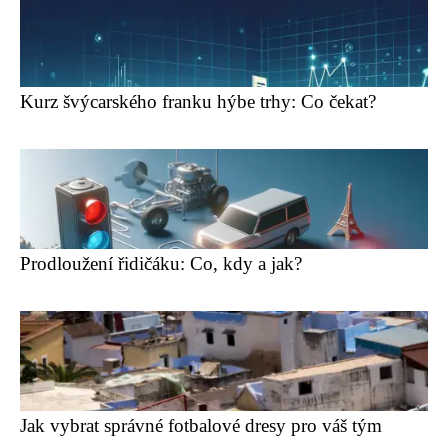
Kurz švýcarského franku hýbe trhy: Co čekat?
Prodloužení řidičáku: Co, kdy a jak?
Jak vybrat správné fotbalové dresy pro váš tým