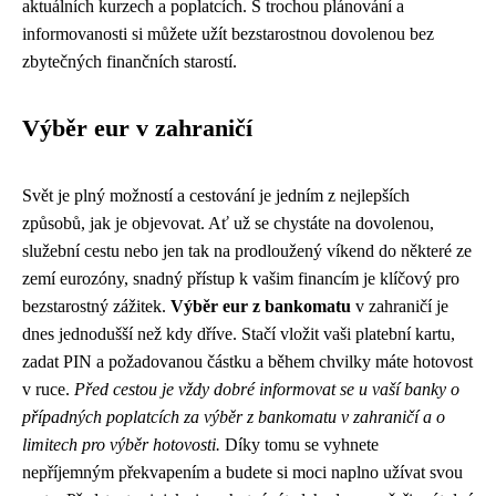
aktuálních kurzech a poplatcích. S trochou plánování a
informovanosti si můžete užít bezstarostnou dovolenou bez
zbytečných finančních starostí.
Výběr eur v zahraničí
Svět je plný možností a cestování je jedním z nejlepších
způsobů, jak je objevovat. Ať už se chystáte na dovolenou,
služební cestu nebo jen tak na prodloužený víkend do některé ze
zemí eurozóny, snadný přístup k vašim financím je klíčový pro
bezstarostný zážitek.
Výběr eur z bankomatu
v zahraničí je
dnes jednodušší než kdy dříve. Stačí vložit vaši platební kartu,
zadat PIN a požadovanou částku a během chvilky máte hotovost
v ruce.
Před cestou je vždy dobré informovat se u vaší banky o
případných poplatcích za výběr z bankomatu v zahraničí a o
limitech pro výběr hotovosti.
Díky tomu se vyhnete
nepříjemným překvapením a budete si moci naplno užívat svou