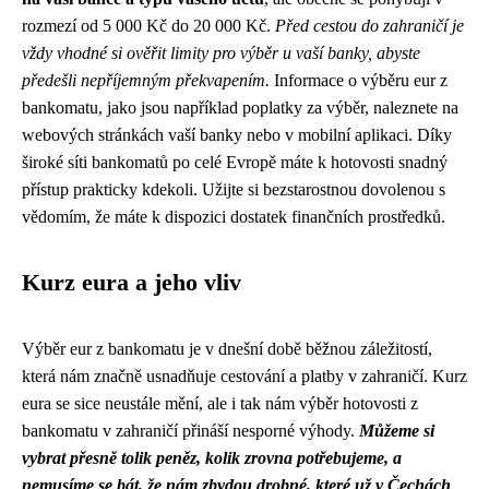
rozmezí od 5 000 Kč do 20 000 Kč.
Před cestou do zahraničí je
vždy vhodné si ověřit limity pro výběr u vaší banky, abyste
předešli nepříjemným překvapením.
Informace o výběru eur z
bankomatu, jako jsou například poplatky za výběr, naleznete na
webových stránkách vaší banky nebo v mobilní aplikaci. Díky
široké síti bankomatů po celé Evropě máte k hotovosti snadný
přístup prakticky kdekoli. Užijte si bezstarostnou dovolenou s
vědomím, že máte k dispozici dostatek finančních prostředků.
Kurz eura a jeho vliv
Výběr eur z bankomatu je v dnešní době běžnou záležitostí,
která nám značně usnadňuje cestování a platby v zahraničí. Kurz
eura se sice neustále mění, ale i tak nám výběr hotovosti z
bankomatu v zahraničí přináší nesporné výhody.
Můžeme si
vybrat přesně tolik peněz, kolik zrovna potřebujeme, a
nemusíme se bát, že nám zbydou drobné, které už v Čechách