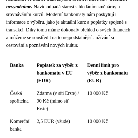
nevyměníme.
Navíc odpadá starost s hledáním směnárny a
srovnáváním kurzů. Moderní bankomaty nám poskytují i
informace o výběru, jako je aktuální kurz a poplatky spojené s
transakcí. Díky tomu máme dokonalý přehled o svých financích
a můžeme se soustředit na to nejpodstatnější - užívání si
cestování a poznávání nových kultur.
Banka
Poplatek za výběr z
Denní limit pro
bankomatu v EU
výběr z bankomatu
(EUR)
(EUR)
Česká
Zdarma (v síti Erste) /
10 000 Kč
spořitelna
90 Kč (mimo síť
Erste)
Komerční
2,5 EUR (všude)
10 000 Kč
banka