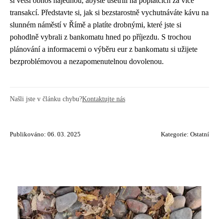
si větší obnos najednou, abyste ušetřili na poplatcích za více
transakcí. Představte si, jak si bezstarostně vychutnáváte kávu na
slunném náměstí v Římě a platíte drobnými, které jste si
pohodlně vybrali z bankomatu hned po příjezdu. S trochou
plánování a informacemi o výběru eur z bankomatu si užijete
bezproblémovou a nezapomenutelnou dovolenou.
Našli jste v článku chybu?
Kontaktujte nás
Publikováno: 06. 03. 2025
Kategorie:
Ostatní