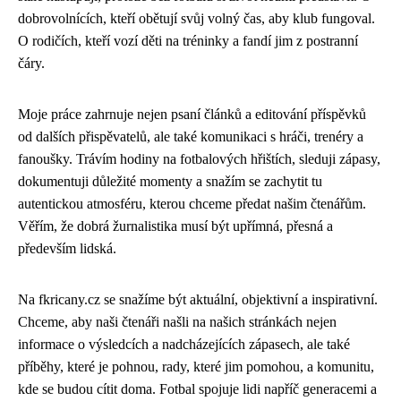
dobrovolnících, kteří obětují svůj volný čas, aby klub fungoval.
O rodičích, kteří vozí děti na tréninky a fandí jim z postranní
čáry.
Moje práce zahrnuje nejen psaní článků a editování příspěvků
od dalších přispěvatelů, ale také komunikaci s hráči, trenéry a
fanoušky. Trávím hodiny na fotbalových hřištích, sleduji zápasy,
dokumentuji důležité momenty a snažím se zachytit tu
autentickou atmosféru, kterou chceme předat našim čtenářům.
Věřím, že dobrá žurnalistika musí být upřímná, přesná a
především lidská.
Na fkricany.cz se snažíme být aktuální, objektivní a inspirativní.
Chceme, aby naši čtenáři našli na našich stránkách nejen
informace o výsledcích a nadcházejících zápasech, ale také
příběhy, které je pohnou, rady, které jim pomohou, a komunitu,
kde se budou cítit doma. Fotbal spojuje lidi napříč generacemi a