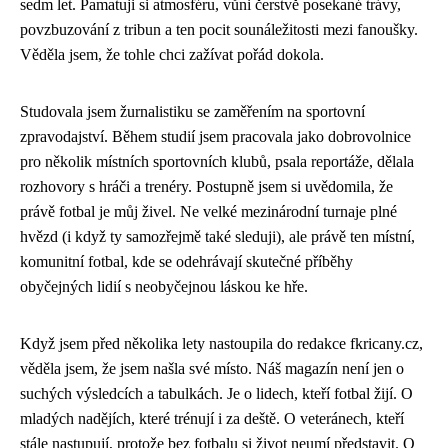
sedm let. Pamatuji si atmosféru, vůni čerstvě posekané trávy,
povzbuzování z tribun a ten pocit sounáležitosti mezi fanoušky.
Věděla jsem, že tohle chci zažívat pořád dokola.
Studovala jsem žurnalistiku se zaměřením na sportovní
zpravodajství. Během studií jsem pracovala jako dobrovolnice
pro několik místních sportovních klubů, psala reportáže, dělala
rozhovory s hráči a trenéry. Postupně jsem si uvědomila, že
právě fotbal je můj živel. Ne velké mezinárodní turnaje plné
hvězd (i když ty samozřejmě také sleduji), ale právě ten místní,
komunitní fotbal, kde se odehrávají skutečné příběhy
obyčejných lidií s neobyčejnou láskou ke hře.
Když jsem před několika lety nastoupila do redakce fkricany.cz,
věděla jsem, že jsem našla své místo. Náš magazín není jen o
suchých výsledcích a tabulkách. Je o lidech, kteří fotbal žijí. O
mladých nadějích, které trénují i za deště. O veteránech, kteří
stále nastupují, protože bez fotbalu si život neumí představit. O