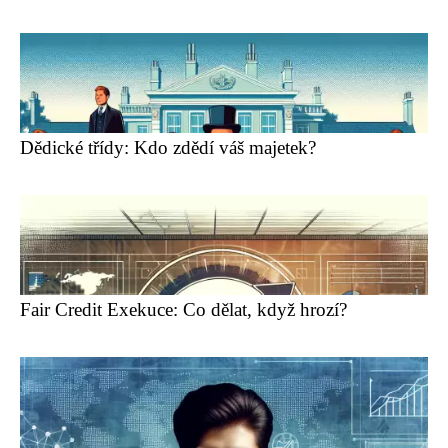
Dědické třídy: Kdo zdědí váš majetek?
Fair Credit Exekuce: Co dělat, když hrozí?