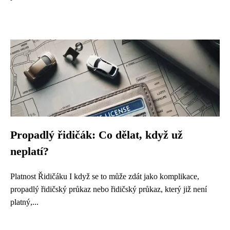
Propadlý řidičák: Co dělat, když už
neplatí?
Platnost Řidičáku I když se to může zdát jako komplikace,
propadlý řidičský průkaz nebo řidičský průkaz, který již není
platný,...